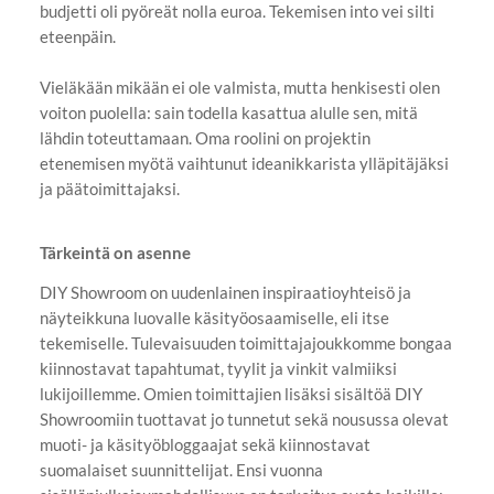
budjetti oli pyöreät nolla euroa. Tekemisen into vei silti
eteenpäin.
Vieläkään mikään ei ole valmista, mutta henkisesti olen
voiton puolella: sain todella kasattua alulle sen, mitä
lähdin toteuttamaan. Oma roolini on projektin
etenemisen myötä vaihtunut ideanikkarista ylläpitäjäksi
ja päätoimittajaksi.
Tärkeintä on asenne
DIY Showroom on uudenlainen inspiraatioyhteisö ja
näyteikkuna luovalle käsityöosaamiselle, eli itse
tekemiselle. Tulevaisuuden toimittajajoukkomme bongaa
kiinnostavat tapahtumat, tyylit ja vinkit valmiiksi
lukijoillemme. Omien toimittajien lisäksi sisältöä DIY
Showroomiin tuottavat jo tunnetut sekä nousussa olevat
muoti- ja käsityöbloggaajat sekä kiinnostavat
suomalaiset suunnittelijat. Ensi vuonna