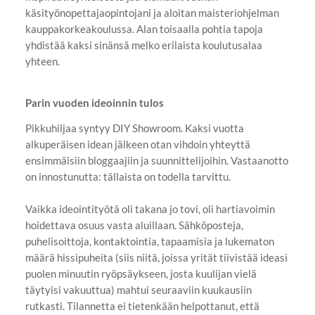
käsityönopettajaopintojani ja aloitan maisteriohjelman
kauppakorkeakoulussa. Alan toisaalla pohtia tapoja
yhdistää kaksi sinänsä melko erilaista koulutusalaa
yhteen.
Parin vuoden ideoinnin tulos
Pikkuhiljaa syntyy DIY Showroom. Kaksi vuotta
alkuperäisen idean jälkeen otan vihdoin yhteyttä
ensimmäisiin bloggaajiin ja suunnittelijoihin. Vastaanotto
on innostunutta: tällaista on todella tarvittu.
Vaikka ideointityötä oli takana jo tovi, oli hartiavoimin
hoidettava osuus vasta aluillaan. Sähköposteja,
puhelisoittoja, kontaktointia, tapaamisia ja lukematon
määrä hissipuheita (siis niitä, joissa yrität tiivistää ideasi
puolen minuutin ryöpsäykseen, josta kuulijan vielä
täytyisi vakuuttua) mahtui seuraaviin kuukausiin
rutkasti. Tilannetta ei tietenkään helpottanut, että