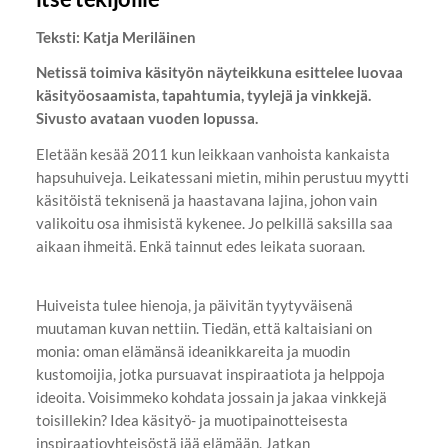
Teksti: Katja Meriläinen
Netissä toimiva käsityön näyteikkuna esittelee luovaa
käsityöosaamista, tapahtumia, tyylejä ja vinkkejä.
Sivusto avataan vuoden lopussa.
Eletään kesää 2011 kun leikkaan vanhoista kankaista
hapsuhuiveja. Leikatessani mietin, mihin perustuu myytti
käsitöistä teknisenä ja haastavana lajina, johon vain
valikoitu osa ihmisistä kykenee. Jo pelkillä saksilla saa
aikaan ihmeitä. Enkä tainnut edes leikata suoraan.
Huiveista tulee hienoja, ja päivitän tyytyväisenä
muutaman kuvan nettiin. Tiedän, että kaltaisiani on
monia: oman elämänsä ideanikkareita ja muodin
kustomoijia, jotka pursuavat inspiraatiota ja helppoja
ideoita. Voisimmeko kohdata jossain ja jakaa vinkkejä
toisillekin? Idea käsityö- ja muotipainotteisesta
inspiraatioyhteisöstä jää elämään. Jatkan