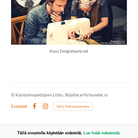
Kuva Designhuone.net
©
Käsityönopettajien Liitto, Slöjdlärarförbundet ry
Evästeet
Tehty Yhdistysavaimella
Facebook
Instagram
Tällä sivustolla käytetään evästeitä.
Lue lisää evästeistä.