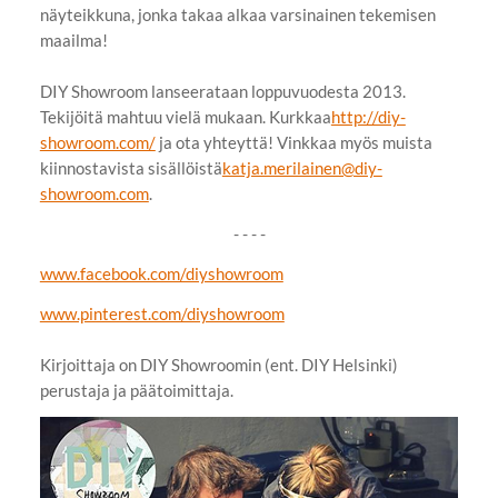
näyteikkuna, jonka takaa alkaa varsinainen tekemisen
maailma!
DIY Showroom lanseerataan loppuvuodesta 2013.
Tekijöitä mahtuu vielä mukaan. Kurkkaa
http://diy-
showroom.com/
ja ota yhteyttä! Vinkkaa myös muista
kiinnostavista sisällöistä
katja.merilainen@diy-
showroom.com
.
- - - -
www.facebook.com/diyshowroom
www.pinterest.com/diyshowroom
Kirjoittaja on DIY Showroomin (ent. DIY Helsinki)
perustaja ja päätoimittaja.