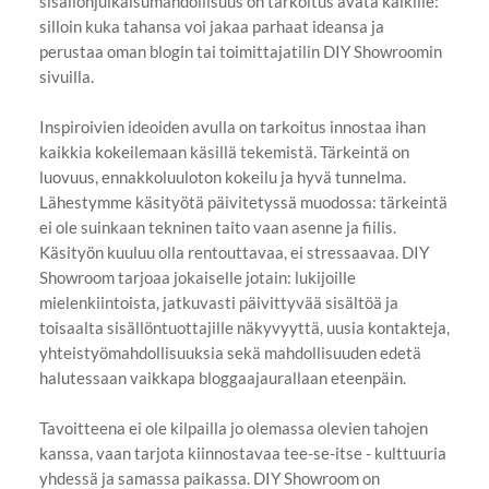
sisällönjulkaisumahdollisuus on tarkoitus avata kaikille:
silloin kuka tahansa voi jakaa parhaat ideansa ja
perustaa oman blogin tai toimittajatilin DIY Showroomin
sivuilla.
Inspiroivien ideoiden avulla on tarkoitus innostaa ihan
kaikkia kokeilemaan käsillä tekemistä. Tärkeintä on
luovuus, ennakkoluuloton kokeilu ja hyvä tunnelma.
Lähestymme käsityötä päivitetyssä muodossa: tärkeintä
ei ole suinkaan tekninen taito vaan asenne ja fiilis.
Käsityön kuuluu olla rentouttavaa, ei stressaavaa. DIY
Showroom tarjoaa jokaiselle jotain: lukijoille
mielenkiintoista, jatkuvasti päivittyvää sisältöä ja
toisaalta sisällöntuottajille näkyvyyttä, uusia kontakteja,
yhteistyömahdollisuuksia sekä mahdollisuuden edetä
halutessaan vaikkapa bloggaajaurallaan eteenpäin.
Tavoitteena ei ole kilpailla jo olemassa olevien tahojen
kanssa, vaan tarjota kiinnostavaa tee-se-itse - kulttuuria
yhdessä ja samassa paikassa. DIY Showroom on