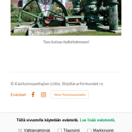
Teos kutsuu hulluttelemaan!
©
Käsityönopettajien Liitto, Slöjdlärarförbundet ry
Evästeet
Tehty Yhdistysavaimella
Facebook
Instagram
Tällä sivustolla käytetään evästeitä.
Lue lisää evästeistä.
Valitse käytettävät evästeet
Välttämättömät
Tilastointi
Markkinointi