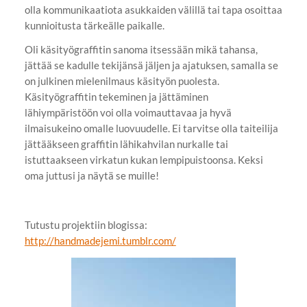
olla kommunikaatiota asukkaiden välillä tai tapa osoittaa
kunnioitusta tärkeälle paikalle.
Oli käsityögraffitin sanoma itsessään mikä tahansa,
jättää se kadulle tekijänsä jäljen ja ajatuksen, samalla se
on julkinen mielenilmaus käsityön puolesta.
Käsityögraffitin tekeminen ja jättäminen
lähiympäristöön voi olla voimauttavaa ja hyvä
ilmaisukeino omalle luovuudelle. Ei tarvitse olla taiteilija
jättääkseen graffitin lähikahvilan nurkalle tai
istuttaakseen virkatun kukan lempipuistoonsa. Keksi
oma juttusi ja näytä se muille!
Tutustu projektiin blogissa:
http://handmadejemi.tumblr.com/