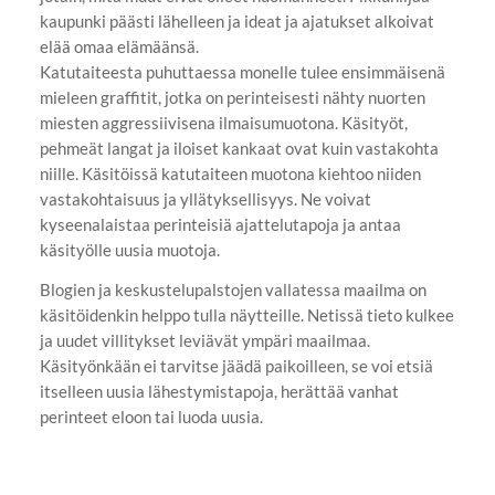
kaupunki päästi lähelleen ja ideat ja ajatukset alkoivat
elää omaa elämäänsä.
Katutaiteesta puhuttaessa monelle tulee ensimmäisenä
mieleen graffitit, jotka on perinteisesti nähty nuorten
miesten aggressiivisena ilmaisumuotona. Käsityöt,
pehmeät langat ja iloiset kankaat ovat kuin vastakohta
niille. Käsitöissä katutaiteen muotona kiehtoo niiden
vastakohtaisuus ja yllätyksellisyys. Ne voivat
kyseenalaistaa perinteisiä ajattelutapoja ja antaa
käsityölle uusia muotoja.
Blogien ja keskustelupalstojen vallatessa maailma on
käsitöidenkin helppo tulla näytteille. Netissä tieto kulkee
ja uudet villitykset leviävät ympäri maailmaa.
Käsityönkään ei tarvitse jäädä paikoilleen, se voi etsiä
itselleen uusia lähestymistapoja, herättää vanhat
perinteet eloon tai luoda uusia.