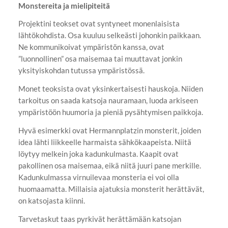
Monstereita ja mielipiteitä
Projektini teokset ovat syntyneet monenlaisista
lähtökohdista. Osa kuuluu selkeästi johonkin paikkaan.
Ne kommunikoivat ympäristön kanssa, ovat
”luonnollinen” osa maisemaa tai muuttavat jonkin
yksityiskohdan tutussa ympäristössä.
Monet teoksista ovat yksinkertaisesti hauskoja. Niiden
tarkoitus on saada katsoja nauramaan, luoda arkiseen
ympäristöön huumoria ja pieniä pysähtymisen paikkoja.
Hyvä esimerkki ovat Hermannplatzin monsterit, joiden
idea lähti liikkeelle harmaista sähkökaapeista. Niitä
löytyy melkein joka kadunkulmasta. Kaapit ovat
pakollinen osa maisemaa, eikä niitä juuri pane merkille.
Kadunkulmassa virnuilevaa monsteria ei voi olla
huomaamatta. Millaisia ajatuksia monsterit herättävät,
on katsojasta kiinni.
Tarvetaskut taas pyrkivät herättämään katsojan