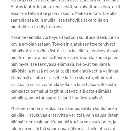
Ajatus lähtee käsin tekemisestä, sen oivaltamisesta, että
asiat voi tehdä itse ja omin käsin. Kaiken ei tarvitse olla
samanlaista kuin muilla. Itse tehdyillä tavaroilla on
muutakin kuin käyttöarvoa.
Käsin tekemällä voi käydä taistoon kulutusyhteiskunnan
kovia arvoja vastaan. Toivoisin ajatuksen itse tehdystä
elämästä siirtyvän käsitöistä ja käsillä tekemisestä myös
muille elämän alueille. Käsityössä voi nähdä käden jäljen,
niin myös itse tehdyissä elämissä. Ne ovat tekijänsä
näköisiä ja niissä näkyvät tekijänsä ajatukset ja valinnat.
Elämänsä asioita ei tarvitse katsoa sivusta, niihin voi
tarttua ja niistä voi tehdä sellaisia kuin haluaa. Iloisista
kankaista ommellut tagit huutavat: älä osta elämääsi
valmiina, vaan tuunaa siitä juuri itsellesi sopiva!
Yhteinen sanoma teoksilla on kaupunkitilan kuuluminen
kaikille. Katukuvaa ei tarvitse värittää vain kaupallisten
päämäärien mukaan. Kaupunki kuuluu sen asukkaille, ja
jokainen voi jättää sinne oman jälkensä. Teokset voivat