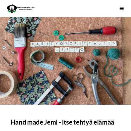
Siirry
Käsityönopettajien Liitto
Haku
sivun
sisältöön
Hand made Jemi - itse tehtyä elämää