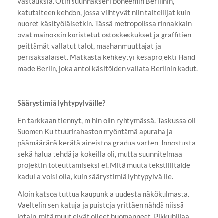
vastauksia. Otin suunnakseni boheemin Berliinin,
katutaiteen kehdon, jossa viihtyvät niin taiteilijat kuin
nuoret käsityöläisetkin. Tässä metropolissa rinnakkain
ovat mainoksin koristetut ostoskeskukset ja graffitien
peittämät vallatut talot, maahanmuuttajat ja
perisaksalaiset. Matkasta kehkeytyi kesäprojekti Hand
made Berlin, joka antoi käsitöiden vallata Berlinin kadut.
Säärystimiä lyhtypylväille?
En tarkkaan tiennyt, mihin olin ryhtymässä. Taskussa oli
Suomen Kulttuurirahaston myöntämä apuraha ja
päämääränä kerätä aineistoa gradua varten. Innostusta
sekä halua tehdä ja kokeilla oli, mutta suunnitelmaa
projektin toteuttamiseksi ei. Mitä muuta tekstiilitaide
kadulla voisi olla, kuin säärystimiä lyhtypylväille.
Aloin katsoa tuttua kaupunkia uudesta näkökulmasta.
Vaeltelin sen katuja ja puistoja yrittäen nähdä niissä
jotain, mitä muut eivät olleet huomanneet. Pikkuhiljaa