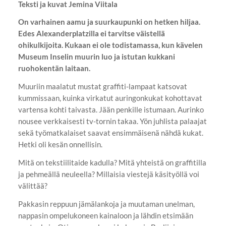
Teksti ja kuvat Jemina Viitala
On varhainen aamu ja suurkaupunki on hetken hiljaa.
Edes Alexanderplatzilla ei tarvitse väistellä
ohikulkijoita. Kukaan ei ole todistamassa, kun kävelen
Museum Inselin muurin luo ja istutan kukkani
ruohokentän laitaan.
Muuriin maalatut mustat graffiti-lampaat katsovat
kummissaan, kuinka virkatut auringonkukat kohottavat
vartensa kohti taivasta. Jään penkille istumaan. Aurinko
nousee verkkaisesti tv-tornin takaa. Yön juhlista palaajat
sekä työmatkalaiset saavat ensimmäisenä nähdä kukat.
Hetki oli kesän onnellisin.
Mitä on tekstiilitaide kadulla? Mitä yhteistä on graffitilla
ja pehmeällä neuleella? Millaisia viestejä käsityöllä voi
välittää?
Pakkasin reppuun jämälankoja ja muutaman unelman,
nappasin ompelukoneen kainaloon ja lähdin etsimään