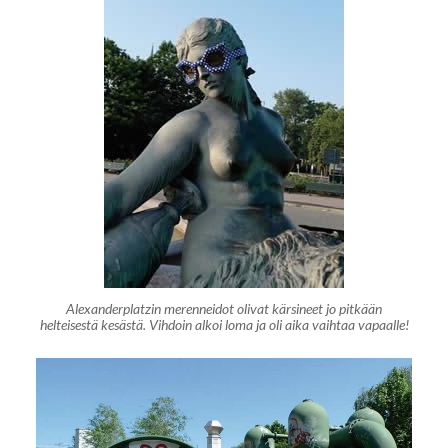
Alexanderplatzin merenneidot olivat kärsineet jo pitkään
helteisestä kesästä. Vihdoin alkoi loma ja oli aika vaihtaa vapaalle!