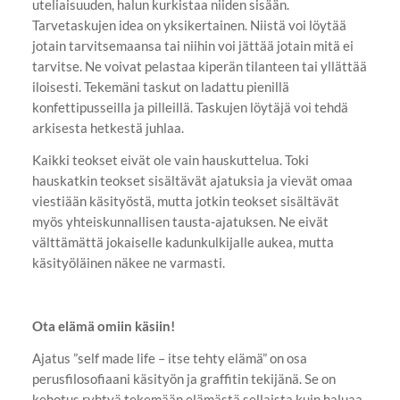
uteliaisuuden, halun kurkistaa niiden sisään.
Tarvetaskujen idea on yksikertainen. Niistä voi löytää
jotain tarvitsemaansa tai niihin voi jättää jotain mitä ei
tarvitse. Ne voivat pelastaa kiperän tilanteen tai yllättää
iloisesti. Tekemäni taskut on ladattu pienillä
konfettipusseilla ja pilleillä. Taskujen löytäjä voi tehdä
arkisesta hetkestä juhlaa.
Kaikki teokset eivät ole vain hauskuttelua. Toki
hauskatkin teokset sisältävät ajatuksia ja vievät omaa
viestiään käsityöstä, mutta jotkin teokset sisältävät
myös yhteiskunnallisen tausta-ajatuksen. Ne eivät
välttämättä jokaiselle kadunkulkijalle aukea, mutta
käsityöläinen näkee ne varmasti.
Ota elämä omiin käsiin!
Ajatus ”self made life – itse tehty elämä” on osa
perusfilosofiaani käsityön ja graffitin tekijänä. Se on
kehotus ryhtyä tekemään elämästä sellaista kuin haluaa.