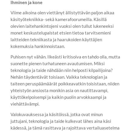
Ihminen ja kone
Viime aikoina olen viettänyt ällistyttävän paljon aikaa
käsityötekniikka- sekä kamerafoorumeilla. Käsillä
olevien laitehankintojeni vuoksi olen tullut lukeneeksi
monet keskustelupalstat etsien tietoa tarvitsemieni
laitteiden tekniikasta ja haarukoiden käyttäjien
kokemuksia hankinnoistaan.
Puhisen nyt vähän. Ilkeästi kritisoiva en tahdo olla, mutta
suonette pienen turhatuneen avautumisen. Miksi
teknologia ja taide nähdään niin helposti kilpailijoina?
Nehän täydentävät toisiaan. Vaikka teknologian ja
taiteen peruspäämäärät poikkeavatkin toisistaan, niiden
yhteistyön ansiosta monikin asia on nautittavampi,
käyttökelpoisempi ja kaikin puolin arvokkaampi ja
viehättävämpi.
Valokuvauksessa ja käsitöissä, jotka ovat minun
juttujani, teknologia ja taide kulkevat lähes aina käsi
kädessä, ja tämä rasittava ja rajoittava vertailuasetelma