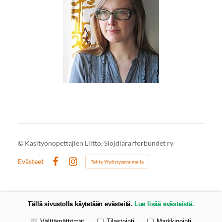
©
Käsityönopettajien Liitto, Slöjdlärarförbundet ry
Evästeet
Tehty Yhdistysavaimella
Facebook
Instagram
Tällä sivustolla käytetään evästeitä.
Lue lisää evästeistä.
Valitse käytettävät evästeet
Välttämättömät
Tilastointi
Markkinointi