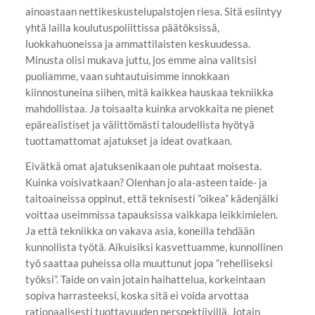
ainoastaan nettikeskustelupalstojen riesa. Sitä esiintyy
yhtä lailla koulutuspoliittissa päätöksissä,
luokkahuoneissa ja ammattilaisten keskuudessa.
Minusta olisi mukava juttu, jos emme aina valitsisi
puoliamme, vaan suhtautuisimme innokkaan
kiinnostuneina siihen, mitä kaikkea hauskaa tekniikka
mahdollistaa. Ja toisaalta kuinka arvokkaita ne pienet
epärealistiset ja välittömästi taloudellista hyötyä
tuottamattomat ajatukset ja ideat ovatkaan.
Eivätkä omat ajatuksenikaan ole puhtaat moisesta.
Kuinka voisivatkaan? Olenhan jo ala-asteen taide- ja
taitoaineissa oppinut, että teknisesti ”oikea” kädenjälki
voittaa useimmissa tapauksissa vaikkapa leikkimielen.
Ja että tekniikka on vakava asia, koneilla tehdään
kunnollista työtä. Aikuisiksi kasvettuamme, kunnollinen
työ saattaa puheissa olla muuttunut jopa ”rehelliseksi
työksi”. Taide on vain jotain haihattelua, korkeintaan
sopiva harrasteeksi, koska sitä ei voida arvottaa
rationaalisesti tuottavuuden perspektiivillä. Jotain