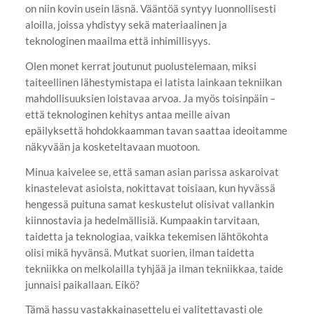
on niin kovin usein läsnä. Vääntöä syntyy luonnollisesti
aloilla, joissa yhdistyy sekä materiaalinen ja
teknologinen maailma että inhimillisyys.
Olen monet kerrat joutunut puolustelemaan, miksi
taiteellinen lähestymistapa ei latista lainkaan tekniikan
mahdollisuuksien loistavaa arvoa. Ja myös toisinpäin –
että teknologinen kehitys antaa meille aivan
epäilyksettä hohdokkaamman tavan saattaa ideoitamme
näkyvään ja kosketeltavaan muotoon.
Minua kaivelee se, että saman asian parissa askaroivat
kinastelevat asioista, nokittavat toisiaan, kun hyvässä
hengessä puituna samat keskustelut olisivat vallankin
kiinnostavia ja hedelmällisiä. Kumpaakin tarvitaan,
taidetta ja teknologiaa, vaikka tekemisen lähtökohta
olisi mikä hyvänsä. Mutkat suorien, ilman taidetta
tekniikka on melkolailla tyhjää ja ilman tekniikkaa, taide
junnaisi paikallaan. Eikö?
Tämä hassu vastakkainasettelu ei valitettavasti ole