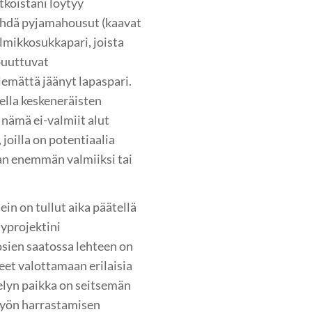
ätköistäni löytyy
 tehdä pyjamahousut (kaavat
lmikkosukkapari, joista
puuttuvat
lemättä jäänyt lapaspari.
ella keskeneräisten
 nämä ei-valmiit alut
 joilla on potentiaalia
n enemmän valmiiksi tai
in on tullut aika päätellä
yprojektini
osien saatossa lehteen on
eet valottamaan erilaisia
telyn paikka on seitsemän
ityön harrastamisen