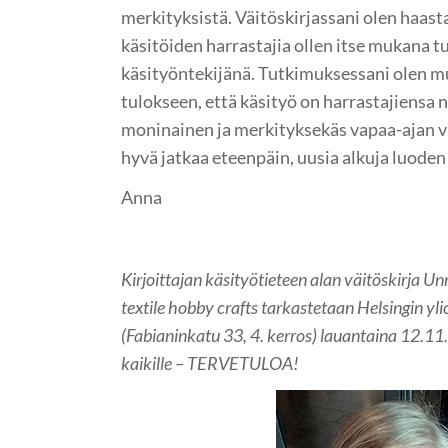
merkityksistä. Väitöskirjassani olen haast
käsitöiden harrastajia ollen itse mukana 
käsityöntekijänä. Tutkimuksessani olen m
tulokseen, että käsityö on harrastajiensa
moninainen ja merkityksekäs vapaa-ajan v
hyvä jatkaa eteenpäin, uusia alkuja luoden
Anna
Kirjoittajan käsityötieteen alan väitöskirja U
textile hobby crafts tarkastetaan Helsingin yli
(Fabianinkatu 33, 4. kerros) lauantaina 12.11.
kaikille – TERVETULOA!