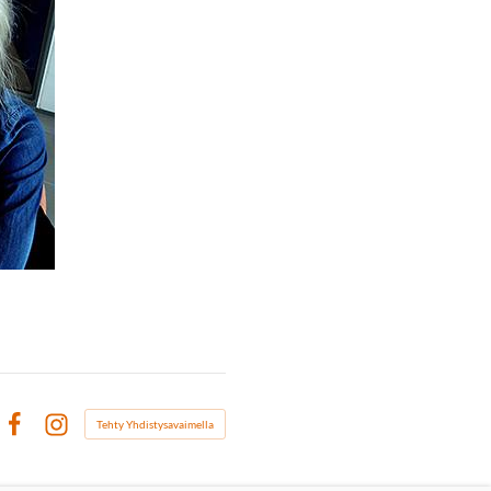
Tehty Yhdistysavaimella
Facebook
Instagram