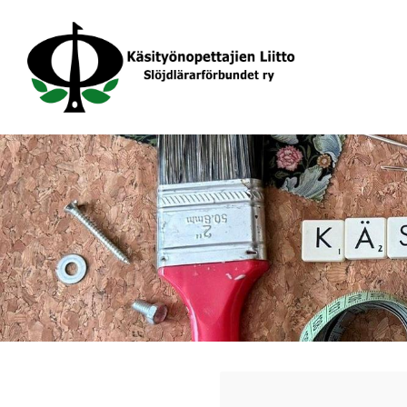
Siirry
sivun
sisältöön
Käsityönopettajien Liitto