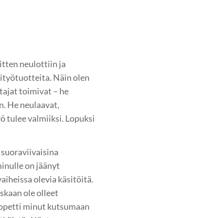
itten neulottiin ja
sityötuotteita. Näin olen
tajat toimivat – he
ön. He neulaavat,
yö tulee valmiiksi. Lopuksi
 suoraviivaisina
inulle on jäänyt
vaiheissa olevia käsitöitä.
skaan ole olleet
i opetti minut kutsumaan