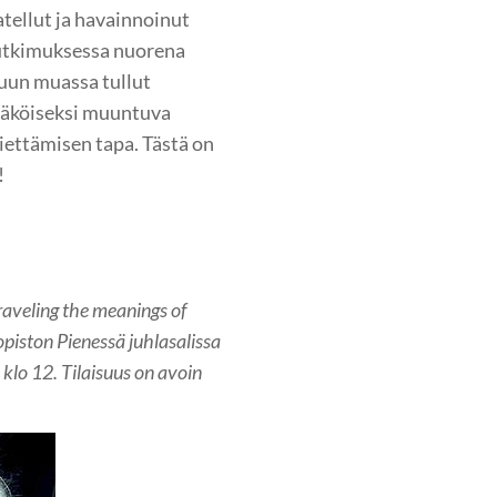
atellut ja havainnoinut
tutkimuksessa nuorena
uun muassa tullut
 näköiseksi muuntuva
iettämisen tapa. Tästä on
!
nraveling the meanings of
opiston Pienessä juhlasalissa
 klo 12. Tilaisuus on avoin