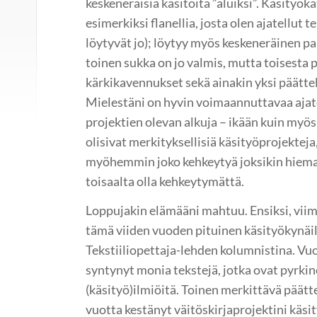
keskeneräisiä käsitöitä ”aluiksi”. Käsityök
esimerkiksi flanellia, josta olen ajatellut
löytyvät jo); löytyy myös keskeneräinen pa
toinen sukka on jo valmis, mutta toisesta 
kärkikavennukset sekä ainakin yksi päätte
Mielestäni on hyvin voimaannuttavaa ajat
projektien olevan alkuja – ikään kuin myös
olisivat merkityksellisiä käsityöprojekteja,
myöhemmin joko kehkeytyä joksikin hiema
toisaalta olla kehkeytymättä.
Loppujakin elämääni mahtuu. Ensiksi, viime
tämä viiden vuoden pituinen käsityökynäil
Tekstiiliopettaja-lehden kolumnistina. Vu
syntynyt monia tekstejä, jotka ovat pyrkin
(käsityö)ilmiöitä. Toinen merkittävä päät
vuotta kestänyt väitöskirjaprojektini käs