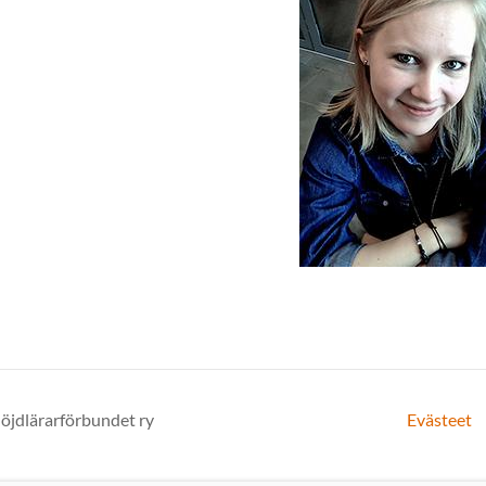
löjdlärarförbundet ry
Evästeet