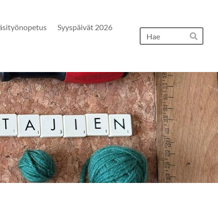
äsityönopetus
Syyspäivät 2026
Hak
Hae