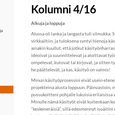
Kolumni 4/16
Alkuja ja loppuja
ja
Alussa oli lanka ja langasta tuli silmukka. S
virkkailtiin, ja tuloksena syntyi hienoja kä
ainakin kuullut, että jotkut käsityönharras
ideoivat ja suunnittelevat ja aloittavat ty
ompelevat, kutovat tai kirjovat, ja sitten t
he päättelevät, ja kas, käsityö on valmis!
Minun käsityöprosessini eivät usein etene
projekteina alusta loppuun. Päinvastoin, m
pussukoitteni pohjalle lukuisia erilaisissa 
Minulle nämä käsityöt eivät kuitenkaan ko
”keskeneräisiä”, sillä edesmennyt isoäitin