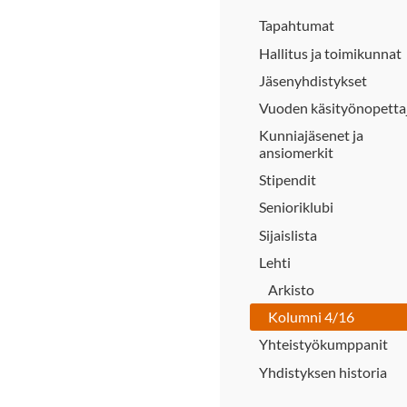
Tapahtumat
Hallitus ja toimikunnat
Jäsenyhdistykset
Vuoden käsityönopetta
Kunniajäsenet ja
ansiomerkit
Stipendit
Senioriklubi
Sijaislista
Lehti
Arkisto
Kolumni 4/16
Yhteistyökumppanit
Yhdistyksen historia