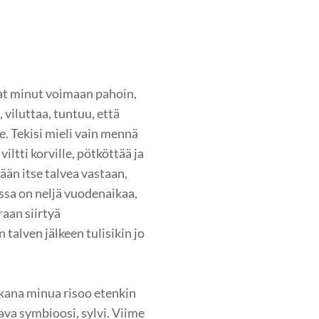
at minut voimaan pahoin,
, viluttaa, tuntuu, että
. Tekisi mieli vain mennä
iltti korville, pötköttää ja
tään itse talvea vastaan,
ssa on neljä vuodenaikaa,
aan siirtyä
talven jälkeen tulisikin jo
kana minua risoo etenkin
va symbioosi, sylvi. Viime