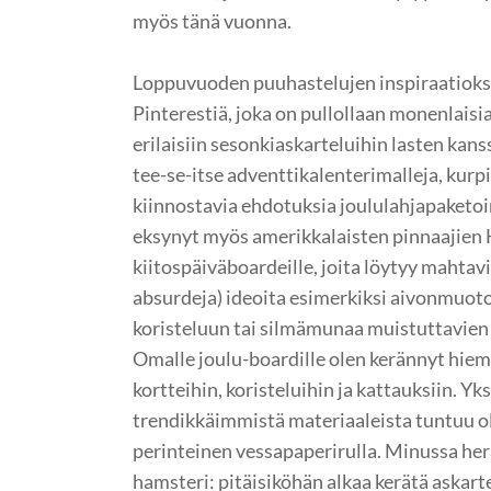
myös tänä vuonna.
Loppuvuoden puuhastelujen inspiraatioksi
Pinterestiä, joka on pullollaan monenlais
erilaisiin sesonkiaskarteluihin lasten kanss
tee-se-itse adventtikalenterimalleja, kurpi
kiinnostavia ehdotuksia joululahjapaketoi
eksynyt myös amerikkalaisten pinnaajien 
kiitospäiväboardeille, joita löytyy mahtav
absurdeja) ideoita esimerkiksi aivonmuot
koristeluun tai silmämunaa muistuttavien
Omalle joulu-boardille olen kerännyt hiem
kortteihin, koristeluihin ja kattauksiin. Yk
trendikkäimmistä materiaaleista tuntuu o
perinteinen vessapaperirulla. Minussa herä
hamsteri: pitäisiköhän alkaa kerätä askart