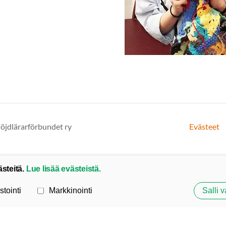
löjdlärarförbundet ry
Evästeet
ästeitä.
Lue lisää evästeistä.
stointi
Markkinointi
Salli v