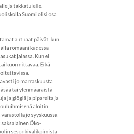
lle ja takkatulelle.
uoliskolla Suomi olisi osa
tamat autuaat päivät, kun
isällä romaani kädessä
asukat jalassa. Kun ei
tai kuormittavaa. Eikä
voitettavissa.
vasti jo marraskuusta
ääsää tai ylenmääräistä
a ja glögiä ja pipareita ja
ouluihmisenä aloitin
 varastolla jo syyskuussa.
t saksalainen Öko-
olin sesonkivalikoimista