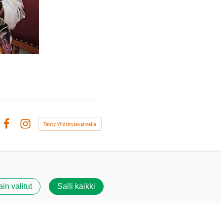
Tehty Yhdistysavaimella
Facebook
Instagram
ain valitut
Salli kaikki