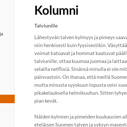
Kolumni
Talviunille
ja
Lähestyvän talven kylmyys ja pimeys saav
niin henkisesti kuin fyysisestikin. Väsyttää
voimat katoavat ja hommat kaatuvat päälle
talviunille: ottaa kuumaa juomaa ja laittaa v
selailla netflixiä. Sinänsä minulla ei ole mi
päinvastoin. On ihanaa, että meillä Suome
mutta minusta syyskuun lopusta voisi suor
pikakelauksella helmikuuhun. Sitten lyhyen 
pian kevät.
Näiden kylmien ja pimeiden kuukausien ai
eteläisen Suomen talven ja syksyn masenta