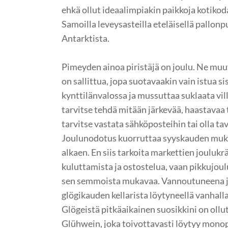
ehkä ollut ideaalimpiakin paikkoja kotikoda
Samoilla leveysasteilla eteläisellä pallonp
Antarktista.
Pimeyden ainoa piristäjä on joulu. Ne muu
on sallittua, jopa suotavaakin vain istua s
kynttilänvalossa ja mussuttaa suklaata vill
tarvitse tehdä mitään järkevää, haastavaa 
tarvitse vastata sähköposteihin tai olla ta
Joulunodotus kuorruttaa syyskauden muka
alkaen. En siis tarkoita markettien joulukr
kuluttamista ja ostostelua, vaan pikkujouluj
sen semmoista mukavaa. Vannoutuneena j
glögikauden kellarista löytyneellä vanhalla
Glögeistä pitkäaikainen suosikkini on ollu
Glühwein, joka toivottavasti löytyy monop