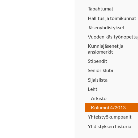
Tapahtumat
Hallitus ja toimikunnat
Jäsenyhdistykset
Vuoden käsityönopetta
Kunniajäsenet ja
ansiomerkit
Stipendit
Senioriklubi
Sijaislista
Lehti
Arkisto
Kolumni 4/2013
Yhteistyökumppanit
Yhdistyksen historia