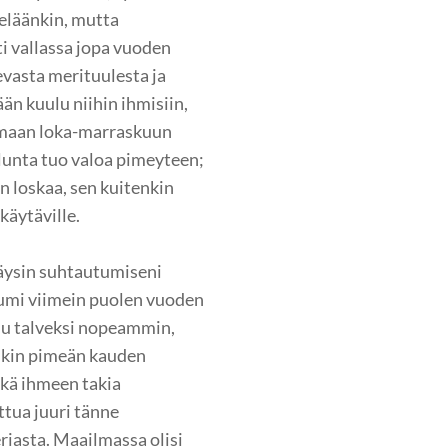
teläänkin, mutta
i vallassa jopa vuoden
evasta merituulesta ja
än kuulu niihin ihmisiin,
tamaan loka-marraskuun
lunta tuo valoa pimeyteen;
n loskaa, sen kuitenkin
käytäville.
äysin suhtautumiseni
n lumi viimein puolen vuoden
tuu talveksi nopeammin,
enkin pimeän kauden
nkä ihmeen takia
ttua juuri tänne
iasta. Maailmassa olisi