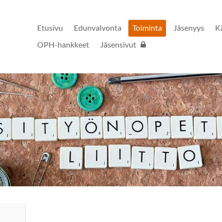
Etusivu
Edunvalvonta
Toiminta
Jäsenyys
K
OPH-hankkeet
Jäsensivut