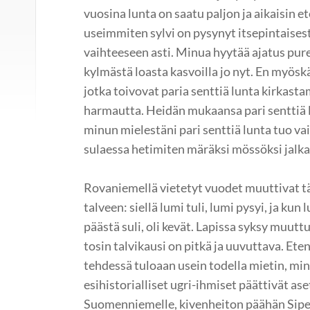
vuosina lunta on saatu paljon ja aikaisin e
useimmiten sylvi on pysynyt itsepintaisest
vaihteeseen asti. Minua hyytää ajatus pur
kylmästä loasta kasvoilla jo nyt. En myöskä
jotka toivovat paria senttiä lunta kirkas
harmautta. Heidän mukaansa pari senttiä 
minun mielestäni pari senttiä lunta tuo vai
sulaessa hetimiten märäksi mössöksi jalka
Rovaniemellä vietetyt vuodet muuttivat t
talveen: siellä lumi tuli, lumi pysyi, ja ku
päästä suli, oli kevät. Lapissa syksy muut
tosin talvikausi on pitkä ja uuvuttava. Et
tehdessä tuloaan usein todella mietin, mi
esihistorialliset ugri-ihmiset päättivät ase
Suomenniemelle, kivenheiton päähän Siper