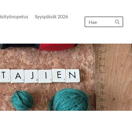
äsityönopetus
Syyspäivät 2026
Hak
Hae