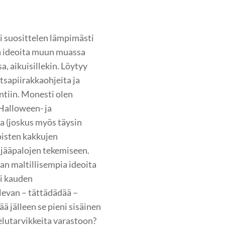
 suosittelen lämpimästi
ia ideoita muun muassa
a, aikuisillekin. Löytyy
tsapiirakkaohjeita ja
ntiin. Monesti olen
Halloween- ja
ia (joskus myös täysin
oisten kakkujen
 jääpalojen tekemiseen.
an maltillisempia ideoita
si kauden
levan – tättädädää –
ä jälleen se pieni sisäinen
elutarvikkeita varastoon?