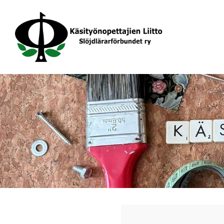
Siirry
sivun
sisältöön
Käsityönopettajien Liitto