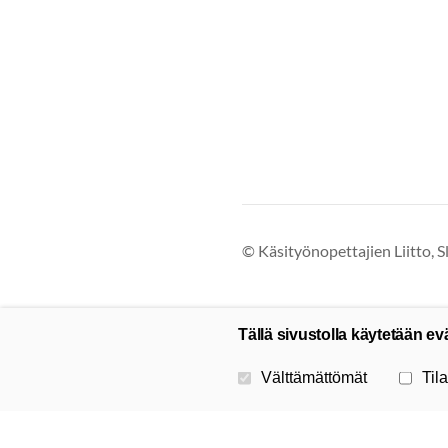
©
Käsityönopettajien Liitto, S
Tällä sivustolla käytetään ev
Valitse käytettävät evästeet
Välttämättömät
Tila