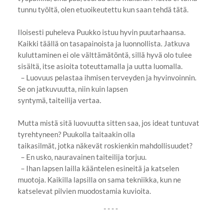
tunnu työltä, olen etuoikeutettu kun saan tehdä tätä.
Iloisesti puheleva Puukko istuu hyvin puutarhaansa.
Kaikki täällä on tasapainoista ja luonnollista. Jatkuva
kuluttaminen ei ole välttämätöntä, sillä hyvä olo tulee
sisältä, itse asioita toteuttamalla ja uutta luomalla.
– Luovuus pelastaa ihmisen terveyden ja hyvinvoinnin.
Se on jatkuvuutta, niin kuin lapsen
syntymä, taiteilija vertaa.
Mutta mistä sitä luovuutta sitten saa, jos ideat tuntuvat
tyrehtyneen? Puukolla taitaakin olla
taikasilmät, jotka näkevät roskienkin mahdollisuudet?
– En usko, nauravainen taiteilija torjuu.
– Ihan lapsen lailla kääntelen esineitä ja katselen
muotoja. Kaikilla lapsilla on sama tekniikka, kun ne
katselevat pilvien muodostamia kuvioita.
- - - -