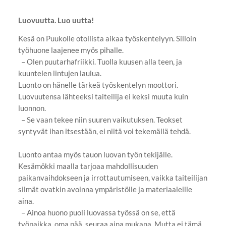
Luovuutta. Luo uutta!
Kesä on Puukolle otollista aikaa työskentelyyn. Silloin
työhuone laajenee myös pihalle.
– Olen puutarhafriikki. Tuolla kuusen alla teen, ja
kuuntelen lintujen laulua.
Luonto on hänelle tärkeä työskentelyn moottori.
Luovuutensa lähteeksi taiteilija ei keksi muuta kuin
luonnon.
– Se vaan tekee niin suuren vaikutuksen. Teokset
syntyvät ihan itsestään, ei niitä voi tekemällä tehdä.
Luonto antaa myös tauon luovan työn tekijälle.
Kesämökki maalla tarjoaa mahdollisuuden
paikanvaihdokseen ja irrottautumiseen, vaikka taiteilijan
silmät ovatkin avoinna ympäristölle ja materiaaleille
aina.
– Ainoa huono puoli luovassa työssä on se, että
työpaikka, oma pää, seuraa aina mukana. Mutta ei tämä