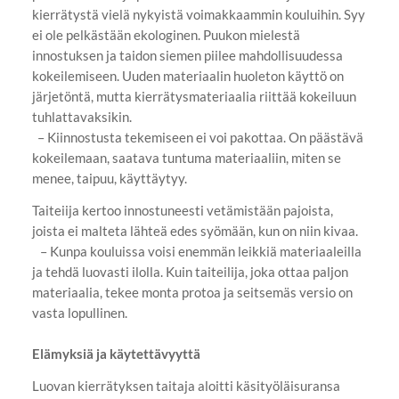
kierrätystä vielä nykyistä voimakkaammin kouluihin. Syy
ei ole pelkästään ekologinen. Puukon mielestä
innostuksen ja taidon siemen piilee mahdollisuudessa
kokeilemiseen. Uuden materiaalin huoleton käyttö on
järjetöntä, mutta kierrätysmateriaalia riittää kokeiluun
tuhlattavaksikin.
– Kiinnostusta tekemiseen ei voi pakottaa. On päästävä
kokeilemaan, saatava tuntuma materiaaliin, miten se
menee, taipuu, käyttäytyy.
Taiteiija kertoo innostuneesti vetämistään pajoista,
joista ei malteta lähteä edes syömään, kun on niin kivaa.
– Kunpa kouluissa voisi enemmän leikkiä materiaaleilla
ja tehdä luovasti ilolla. Kuin taiteilija, joka ottaa paljon
materiaalia, tekee monta protoa ja seitsemäs versio on
vasta lopullinen.
Elämyksiä ja käytettävyyttä
Luovan kierrätyksen taitaja aloitti käsityöläisuransa