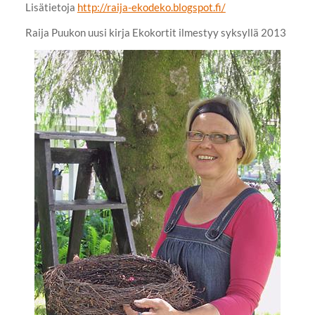
Lisätietoja
http://raija-ekodeko.blogspot.fi/
Raija Puukon uusi kirja Ekokortit ilmestyy syksyllä 2013