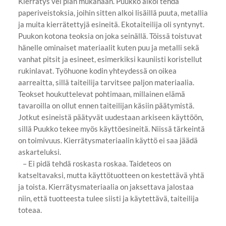
Kierrätys vei pian mukanaan. Puukko alkoi tehdä
paperiveistoksia, joihin sitten alkoi lisäillä puuta, metallia
ja muita kierrätettyjä esineitä. Ekotaiteilija oli syntynyt.
Puukon kotona teoksia on joka seinällä. Töissä toistuvat
hänelle ominaiset materiaalit kuten puu ja metalli sekä
vanhat pitsit ja esineet, esimerkiksi kauniisti koristellut
rukinlavat. Työhuone kodin yhteydessä on oikea
aarreaitta, sillä taiteilija tarvitsee paljon materiaalia.
Teokset houkuttelevat pohtimaan, millainen elämä
tavaroilla on ollut ennen taiteilijan käsiin päätymistä.
Jotkut esineistä päätyvät uudestaan arkiseen käyttöön,
sillä Puukko tekee myös käyttöesineitä. Niissä tärkeintä
on toimivuus. Kierrätysmateriaalin käyttö ei saa jäädä
askarteluksi.
– Ei pidä tehdä roskasta roskaa. Taideteos on
katseltavaksi, mutta käyttötuotteen on kestettävä yhtä
ja toista. Kierrätysmateriaalia on jaksettava jalostaa
niin, että tuotteesta tulee siisti ja käytettävä, taiteilija
toteaa.