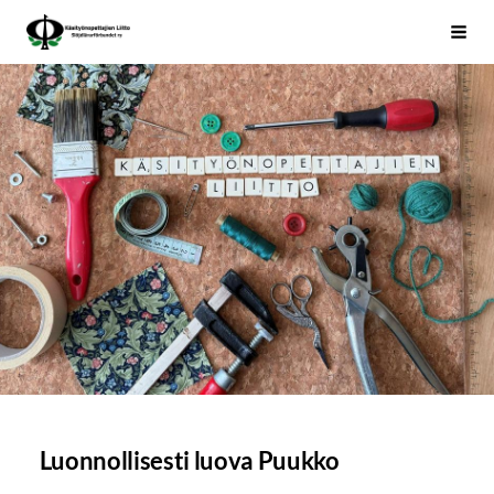
Siirry
Käsityönopettajien Liitto
Haku
sivun
sisältöön
Luonnollisesti luova Puukko