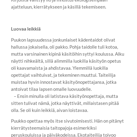
ajatteluun, kierrätykseen ja käsillä tekemiseen.
Luovaa leikkiä
Puukon lapsuudessa jonkunlaiset kädentaidot olivat
hallussa jokaisella, oli pakko. Pohja taidolle tuli kotoa,
mutta varsinainen kipinä käsitöihin syttyi koulussa. Alku
näytti nihkeältä, sillä alimmilla luokilla käsityön opetus
oli kaavamaista ja ahdistavaa. Ylemmillä luokilla
opettajat vaihtuivat, ja tekeminen muuttui. Taiteilija
muistaa hyvin innostavat käsityönopettajansa, jotka
antoivat tilaa lapsen omalle luovuudelle.
– Ensin minulla oli latistava käsityönopettaja, mutta
sitten tulivat nämä, jotka näyttivät, millaistasen pitää
olla. Se oli kuin leikkiä, aivan loistavaa.
Puukko opettaa myös itse sivutoimisesti. Hän on pitänyt
kierrätysteemaisia taitopajoja esimerkiksi
peruskouluissa ja päiväkodeissa. Ekotaiteilija toivoo