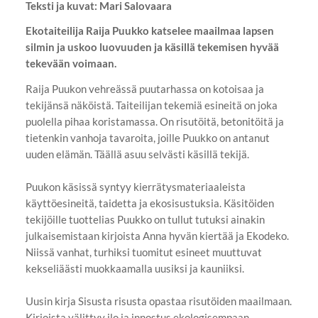
Teksti ja kuvat: Mari Salovaara
Ekotaiteilija Raija Puukko katselee maailmaa lapsen
silmin ja uskoo luovuuden ja käsillä tekemisen hyvää
tekevään voimaan.
Raija Puukon vehreässä puutarhassa on kotoisaa ja
tekijänsä näköistä. Taiteilijan tekemiä esineitä on joka
puolella pihaa koristamassa. On risutöitä, betonitöitä ja
tietenkin vanhoja tavaroita, joille Puukko on antanut
uuden elämän. Täällä asuu selvästi käsillä tekijä.
Puukon käsissä syntyy kierrätysmateriaaleista
käyttöesineitä, taidetta ja ekosisustuksia. Käsitöiden
tekijöille tuottelias Puukko on tullut tutuksi ainakin
julkaisemistaan kirjoista Anna hyvän kiertää ja Ekodeko.
Niissä vanhat, turhiksi tuomitut esineet muuttuvat
kekseliäästi muokkaamalla uusiksi ja kauniiksi.
Uusin kirja Sisusta risusta opastaa risutöiden maailmaan.
Kirjoista välittyy ilo ja innostus ekologisempaan