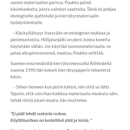
uusien materiaalien parissa. Puukko painoi
käsinkankaita, joista valmisti vaatteita. Tämä loi pohjaa
ekologiselle ajattelulle ja kierrätysmateriaalin
hyödyntämiselle.
– Käsityöläisyys itsessään on ekologisen niukkaa ja
pienimuotoista. Hiilijalanjälki on pieni, koska koneita
käytetään vähän. Jos käyttää luonnonmateriaalia, se
palaa alkupisteeseensä, maatuu, Puukko selittää.
Suomen ensimmäisillä kierrätysmessuilla Riihimäellä
vuonna 1990 hän kokeili kierrätyspaperin tekemistä
käsin.
– Siihen liemeen kun pistin käteni, niin siitä se lähti.
Tajusin, että voin ihan kaikkea materiaalia muokata näin,
tehdä niistä jotain muuta, hän muistelee.
"Ei pidä tehdä roskasta roskaa.
Käyttötuotteen on kestettävä yhtä ja toista. "