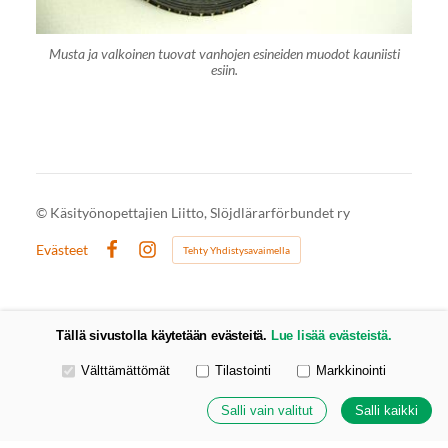
Musta ja valkoinen tuovat vanhojen esineiden muodot kauniisti
esiin.
©
Käsityönopettajien Liitto, Slöjdlärarförbundet ry
Evästeet
Tehty Yhdistysavaimella
Facebook
Instagram
Tällä sivustolla käytetään evästeitä.
Lue lisää evästeistä.
Valitse käytettävät evästeet
Välttämättömät
Tilastointi
Markkinointi
Salli vain valitut
Salli kaikki