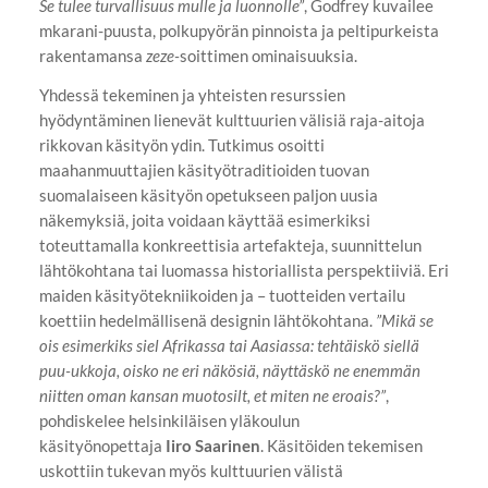
Se tulee turvallisuus mulle ja luonnolle”
, Godfrey kuvailee
mkarani-puusta, polkupyörän pinnoista ja peltipurkeista
rakentamansa
zeze-
soittimen ominaisuuksia.
Yhdessä tekeminen ja yhteisten resurssien
hyödyntäminen lienevät kulttuurien välisiä raja-aitoja
rikkovan käsityön ydin. Tutkimus osoitti
maahanmuuttajien käsityötraditioiden tuovan
suomalaiseen käsityön opetukseen paljon uusia
näkemyksiä, joita voidaan käyttää esimerkiksi
toteuttamalla konkreettisia artefakteja, suunnittelun
lähtökohtana tai luomassa historiallista perspektiiviä. Eri
maiden käsityötekniikoiden ja – tuotteiden vertailu
koettiin hedelmällisenä designin lähtökohtana.
”Mikä se
ois esimerkiks siel Afrikassa tai Aasiassa: tehtäiskö siellä
puu-ukkoja, oisko ne eri näkösiä, näyttäskö ne enemmän
niitten oman kansan muotosilt, et miten ne eroais?”
,
pohdiskelee helsinkiläisen yläkoulun
käsityönopettaja
Iiro Saarinen
. Käsitöiden tekemisen
uskottiin tukevan myös kulttuurien välistä