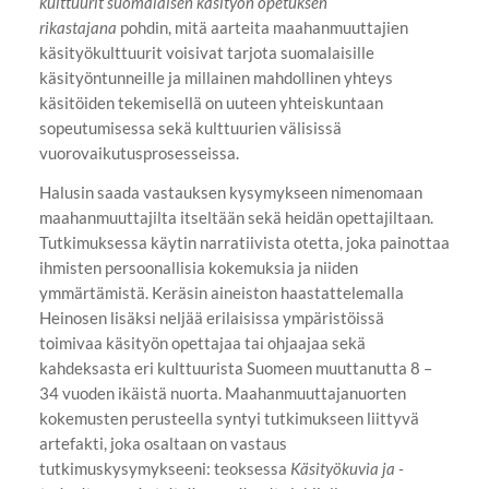
kulttuurit suomalaisen käsityön opetuksen
rikastajana
pohdin, mitä aarteita maahanmuuttajien
käsityökulttuurit voisivat tarjota suomalaisille
käsityöntunneille ja millainen mahdollinen yhteys
käsitöiden tekemisellä on uuteen yhteiskuntaan
sopeutumisessa sekä kulttuurien välisissä
vuorovaikutusprosesseissa.
Halusin saada vastauksen kysymykseen nimenomaan
maahanmuuttajilta itseltään sekä heidän opettajiltaan.
Tutkimuksessa käytin narratiivista otetta, joka painottaa
ihmisten persoonallisia kokemuksia ja niiden
ymmärtämistä. Keräsin aineiston haastattelemalla
Heinosen lisäksi neljää erilaisissa ympäristöissä
toimivaa käsityön opettajaa tai ohjaajaa sekä
kahdeksasta eri kulttuurista Suomeen muuttanutta 8 –
34 vuoden ikäistä nuorta. Maahanmuuttajanuorten
kokemusten perusteella syntyi tutkimukseen liittyvä
artefakti, joka osaltaan on vastaus
tutkimuskysymykseeni: teoksessa
Käsityökuvia ja -