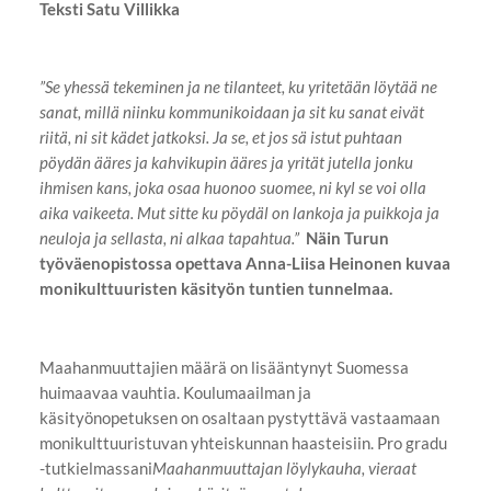
Teksti Satu Villikka
”Se yhessä tekeminen ja ne tilanteet, ku yritetään löytää ne
sanat, millä niinku kommunikoidaan ja sit ku sanat eivät
riitä, ni sit kädet jatkoksi. Ja se, et jos sä istut puhtaan
pöydän ääres ja kahvikupin ääres ja yrität jutella jonku
ihmisen kans, joka osaa huonoo suomee, ni kyl se voi olla
aika vaikeeta. Mut sitte ku pöydäl on lankoja ja puikkoja ja
neuloja ja sellasta, ni alkaa tapahtua.”
Näin Turun
työväenopistossa opettava Anna-Liisa Heinonen kuvaa
monikulttuuristen käsityön tuntien tunnelmaa.
Maahanmuuttajien määrä on lisääntynyt Suomessa
huimaavaa vauhtia. Koulumaailman ja
käsityönopetuksen on osaltaan pystyttävä vastaamaan
monikulttuuristuvan yhteiskunnan haasteisiin. Pro gradu
-tutkielmassani
Maahanmuuttajan löylykauha, vieraat