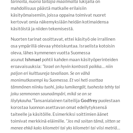
tarinoita, nuoria taitajia maailmalta
lukijalla on
mahdollisuus päästä matkalle erilaisiin
käsityömaisemiin, joissa oppaina toimivat nuoret
kertovat omia näkemyksiään heidän kotimaidensa
käsitöistä ja niiden tekemisestä.
Nuorten tarinat osoittavat, ettei käsityö ole irrallinen
osa ympärillä olevaa yhteiskuntaa. Israelista kotoisin
oleva, lähes kymmenen vuotta Suomessa
asunut
Ishmael
pohtii kahden maan käsityöperinteiden
eroavaisuuksia:
”Israel on hyvin kontrasti paikka… niin
paljon eri kulttuureja tavallaan. Se on vähä
monimutkasempi ku Suomessa. Et voi heti osottaa
tämmönen niinku tuohi, joku lumikengät, tuohesta tehty tai
joku semmonen saunaämpäri, mikä se on se
löylykauha.”
Tansanialainen taiteilija
Godfrey
puolestaan
korostaa luonnon asettavan omat edellytyksensä
taiteelle ja käsitöille. Esimerkiksi soittimien äänet
toimivat merkkinä eläimille.
”Jos mä soitan tämä, sitten se
menee ehkä kaks kilometri tai yks kilometri tai viisi metriä…