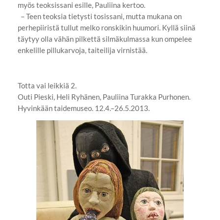
myös teoksissani esille, Pauliina kertoo.
– Teen teoksia tietysti tosissani, mutta mukana on
perhepiiristä tullut melko ronskikin huumori. Kyllä siinä
täytyy olla vähän pilkettä silmäkulmassa kun ompelee
enkelille pillukarvoja, taiteilija virnistää.
Totta vai leikkiä 2.
Outi Pieski, Heli Ryhänen, Pauliina Turakka Purhonen.
Hyvinkään taidemuseo. 12.4.–26.5.2013.