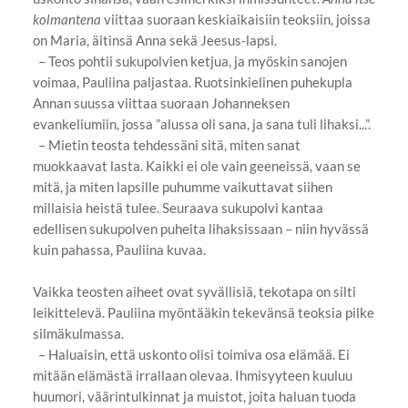
kolmantena
viittaa suoraan keskiaikaisiin teoksiin, joissa
on Maria, äitinsä Anna sekä Jeesus-lapsi.
– Teos pohtii sukupolvien ketjua, ja myöskin sanojen
voimaa, Pauliina paljastaa. Ruotsinkielinen puhekupla
Annan suussa viittaa suoraan Johanneksen
evankeliumiin, jossa ”alussa oli sana, ja sana tuli lihaksi...”.
– Mietin teosta tehdessäni sitä, miten sanat
muokkaavat lasta. Kaikki ei ole vain geeneissä, vaan se
mitä, ja miten lapsille puhumme vaikuttavat siihen
millaisia heistä tulee. Seuraava sukupolvi kantaa
edellisen sukupolven puheita lihaksissaan – niin hyvässä
kuin pahassa, Pauliina kuvaa.
Vaikka teosten aiheet ovat syvällisiä, tekotapa on silti
leikittelevä. Pauliina myöntääkin tekevänsä teoksia pilke
silmäkulmassa.
– Haluaisin, että uskonto olisi toimiva osa elämää. Ei
mitään elämästä irrallaan olevaa. Ihmisyyteen kuuluu
huumori, väärintulkinnat ja muistot, joita haluan tuoda