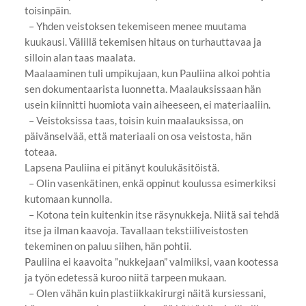
toisinpäin.
– Yhden veistoksen tekemiseen menee muutama
kuukausi. Välillä tekemisen hitaus on turhauttavaa ja
silloin alan taas maalata.
Maalaaminen tuli umpikujaan, kun Pauliina alkoi pohtia
sen dokumentaarista luonnetta. Maalauksissaan hän
usein kiinnitti huomiota vain aiheeseen, ei materiaaliin.
– Veistoksissa taas, toisin kuin maalauksissa, on
päivänselvää, että materiaali on osa veistosta, hän
toteaa.
Lapsena Pauliina ei pitänyt koulukäsitöistä.
– Olin vasenkätinen, enkä oppinut koulussa esimerkiksi
kutomaan kunnolla.
– Kotona tein kuitenkin itse räsynukkeja. Niitä sai tehdä
itse ja ilman kaavoja. Tavallaan tekstiiliveistosten
tekeminen on paluu siihen, hän pohtii.
Pauliina ei kaavoita ”nukkejaan” valmiiksi, vaan kootessa
ja työn edetessä kuroo niitä tarpeen mukaan.
– Olen vähän kuin plastiikkakirurgi näitä kursiessani,