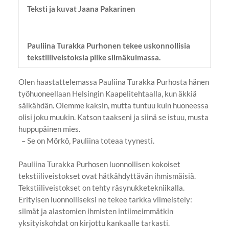
Teksti ja kuvat Jaana Pakarinen
Pauliina Turakka Purhonen tekee uskonnollisia
tekstiiliveistoksia pilke silmäkulmassa.
Olen haastattelemassa Pauliina Turakka Purhosta hänen
työhuoneellaan Helsingin Kaapelitehtaalla, kun äkkiä
säikähdän. Olemme kaksin, mutta tuntuu kuin huoneessa
olisi joku muukin. Katson taakseni ja siinä se istuu, musta
huppupäinen mies.
– Se on Mörkö, Pauliina toteaa tyynesti.
Pauliina Turakka Purhosen luonnollisen kokoiset
tekstiiliveistokset ovat hätkähdyttävän ihmismäisiä.
Tekstiiliveistokset on tehty räsynukketekniikalla.
Erityisen luonnolliseksi ne tekee tarkka viimeistely:
silmät ja alastomien ihmisten intiimeimmätkin
yksityiskohdat on kirjottu kankaalle tarkasti.