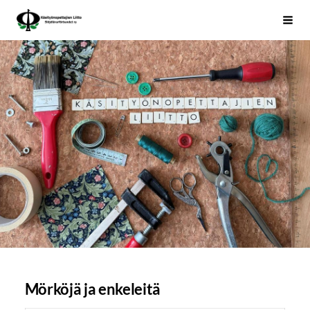
Siirry
Käsityönopettajien Liitto
Haku
sivun
sisältöön
Mörköjä ja enkeleitä