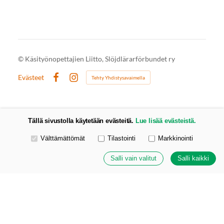
©
Käsityönopettajien Liitto, Slöjdlärarförbundet ry
Evästeet
Tehty Yhdistysavaimella
Facebook
Instagram
Tällä sivustolla käytetään evästeitä.
Lue lisää evästeistä.
Valitse käytettävät evästeet
Välttämättömät
Tilastointi
Markkinointi
Salli vain valitut
Salli kaikki