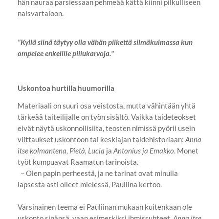
hän nauraa parsiessaan pehmeää kättä kiinni pilkulliseen
naisvartaloon.
"Kyllä siinä täytyy olla vähän pilkettä silmäkulmassa kun
ompelee enkelille pillukarvoja."
Uskontoa hurtilla huumorilla
Materiaali on suuri osa veistosta, mutta vähintään yhtä
tärkeää taiteilijalle on työn sisältö. Vaikka taideteokset
eivät näytä uskonnollisilta, teosten nimissä pyörii usein
viittaukset uskontoon tai keskiajan taidehistoriaan:
Anna
itse kolmantena, Pietà, Lucia
ja
Antonius ja Emakko
. Monet
työt kumpuavat Raamatun tarinoista.
– Olen papin perheestä, ja ne tarinat ovat minulla
lapsesta asti olleet mielessä, Pauliina kertoo.
Varsinainen teema ei Pauliinan mukaan kuitenkaan ole
uskonto sinänsä, vaan esimerkiksi ihmissuhteet.
Anna itse