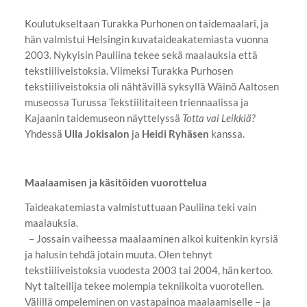
Koulutukseltaan Turakka Purhonen on taidemaalari, ja
hän valmistui Helsingin kuvataideakatemiasta vuonna
2003. Nykyisin Pauliina tekee sekä maalauksia että
tekstiiliveistoksia. Viimeksi Turakka Purhosen
tekstiiliveistoksia oli nähtävillä syksyllä Wäinö Aaltosen
museossa Turussa Tekstiilitaiteen triennaalissa ja
Kajaanin taidemuseon näyttelyssä
Totta vai Leikkiä?
Yhdessä
Ulla Jokisalon
ja
Heidi Ryhäsen
kanssa.
Maalaamisen ja käsitöiden vuorottelua
Taideakatemiasta valmistuttuaan Pauliina teki vain
maalauksia.
– Jossain vaiheessa maalaaminen alkoi kuitenkin kyrsiä
ja halusin tehdä jotain muuta. Olen tehnyt
tekstiiliveistoksia vuodesta 2003 tai 2004, hän kertoo.
Nyt taiteilija tekee molempia tekniikoita vuorotellen.
Välillä ompeleminen on vastapainoa maalaamiselle – ja