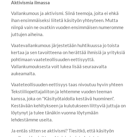
Aktivismia ilmassa
Vallankumous ja aktivismi. Siinä teemoja, joita ei ehkä
ihan ensimmäiseksi liitetä käsityön yhteyteen. Mutta
niinpä vain ne ovatkin vuoden ensimmäisen numeromme
juttujen aiheina.
Vaatevallankumous järjestetään huhtikuussa jo toista
kertaa ja sen tavoitteena on herättää ihmisiä ja yrityksiä
pohtimaan vaateteollisuuden eettisyyttä.
Vallankumouksesta voit lukea lisää seuraavalta
aukeamalta.
Vaateteollisuuden eettisyys taas nivoutuu hyvin yhteen
Tekstiiliopettajaliiton ja lehtemme vuoden teeman
kanssa, joka on "Käsityötaidolla kestävä huominen".
Kestävään kehitykseen ja kulutukseen liittyviä juttuja on
löytynyt ja tulee tänäkin vuonna löytymään
lehdestämme useita.
Ja entäs sitten se aktivismi? Tiesitkö, että käsityön