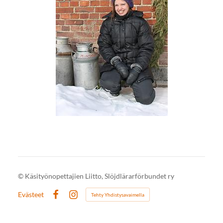
©
Käsityönopettajien Liitto, Slöjdlärarförbundet ry
Evästeet
Tehty Yhdistysavaimella
Facebook
Instagram