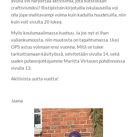
avulla voi harjoittaa aktvisimia, jota kutstutaan
craftivismiksi? Ristipistoin kirjotuilla iskulauseilla voi
olla jopa mahtavampi voima kuin kaduilla huudetuilla, niin
kuin voit sivulta 20 lukea.
Myös koulumaailmassa kuohuu. Ja jos nyt ei ihan
vallankumousta, niin muutosta on tapahtumassa. Uusi
OPS astuu voimaan ensi vuonna. Mitä se tulee
tarkoittamaan käsityössä, selvitetään sivulla 14, sekä
uuden puheenjohtajamme Maritta Virtasen pohdinnoissa
sivulla 13.
Aktiivista uutta vuotta!
Jaana