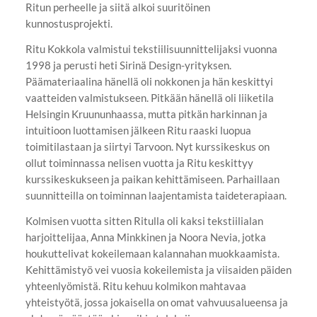
Ritun perheelle ja siitä alkoi suuritöinen
kunnostusprojekti.
Ritu Kokkola valmistui tekstiilisuunnittelijaksi vuonna
1998 ja perusti heti Sirinä Design-yrityksen.
Päämateriaalina hänellä oli nokkonen ja hän keskittyi
vaatteiden valmistukseen. Pitkään hänellä oli liiketila
Helsingin Kruununhaassa, mutta pitkän harkinnan ja
intuitioon luottamisen jälkeen Ritu raaski luopua
toimitilastaan ja siirtyi Tarvoon. Nyt kurssikeskus on
ollut toiminnassa nelisen vuotta ja Ritu keskittyy
kurssikeskukseen ja paikan kehittämiseen. Parhaillaan
suunnitteilla on toiminnan laajentamista taideterapiaan.
Kolmisen vuotta sitten Ritulla oli kaksi tekstiilialan
harjoittelijaa, Anna Minkkinen ja Noora Nevia, jotka
houkuttelivat kokeilemaan kalannahan muokkaamista.
Kehittämistyö vei vuosia kokeilemista ja viisaiden päiden
yhteenlyömistä. Ritu kehuu kolmikon mahtavaa
yhteistyötä, jossa jokaisella on omat vahvuusalueensa ja