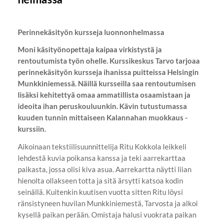
Perinnekäsityön kursseja luonnonhelmassa
Moni käsityönopettaja kaipaa virkistystä ja
rentoutumista työn ohelle. Kurssikeskus Tarvo tarjoaa
perinnekäsityön kursseja ihanissa puitteissa Helsingin
Munkkiniemessä. Näillä kursseilla saa rentoutumisen
lisäksi kehitettyä omaa ammatillista osaamistaan ja
ideoita ihan peruskouluunkin. Kävin tutustumassa
kuuden tunnin mittaiseen Kalannahan muokkaus -
kurssiin.
Aikoinaan tekstiilisuunnittelija Ritu Kokkola leikkeli
lehdestä kuvia poikansa kanssa ja teki aarrekarttaa
paikasta, jossa olisi kiva asua. Aarrekartta näytti liian
hienolta ollakseen totta ja sitä ärsytti katsoa kodin
seinällä. Kuitenkin kuutisen vuotta sitten Ritu löysi
ränsistyneen huvilan Munkkiniemestä, Tarvosta ja alkoi
kysellä paikan perään. Omistaja halusi vuokrata paikan