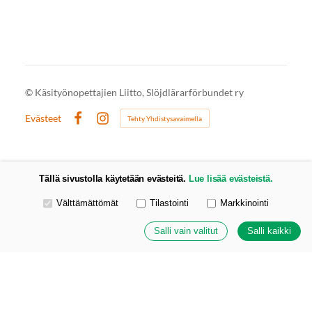
©
Käsityönopettajien Liitto, Slöjdlärarförbundet ry
Evästeet
Tehty Yhdistysavaimella
Facebook
Instagram
Tällä sivustolla käytetään evästeitä.
Lue lisää evästeistä.
Valitse käytettävät evästeet
Välttämättömät
Tilastointi
Markkinointi
Salli vain valitut
Salli kaikki