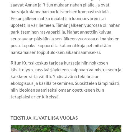
saavat Annan ja Ritun mukaan nahan pilalle, ja ovat
harvoja kalannahan parkitsemisen kompastuskiviä.
Pesun jälkeen nahka maalattiin luonnonvärein tai
upotettiin väriliemeen. Tämän jälkeen vuorossa oli nahan
parkitseminen rasvaparkilla. Nahat annettiin kuivua
seuraavaan päivään ja sen jälkeen vuorossa oli nahkojen
pesu. Lopuksi koppuroita kalannahkoja pehmitetään
nahkamaisen lopputuloksen aikaansaamiseksi.
Ritun Kurssikeskus tarjoaa kursseja niin nokkosen
käsittelyyn, kasvivärjäykseen, saippuan valmistukseen ja
kaikkeen siltä väliltä. Yhdistävänä tekijänä on
ekologisuus ja käsillä tekeminen. Suosittelen lämpimästi,
niin ideoiden saamiseksi omaan opetukseen kuin
terapiaksi arjen kiireissä.
TEKSTI JA KUVAT LIISA VUOLAS