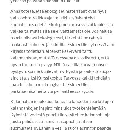
yhdessä päästään hienoihin tuloksiin.
Anna toteaa, että ekologiset materiaalit ovat hyvä
vaihtoehto, vaikka ajattelisikin työskentelyä
kaupallisuus edellä. Ekologinen prosessi voi kuulostaa
vaikealta, mutta sitä se ei välttämättä ole. Jos haluaa
toimia oikeasti ekologisesti, tärkeintä on ryhtyä
rohkeasti toimeen ja kokeilla. Esimerkiksi yhdessä alan
kirjassa todetaan, etteivät kasvivärit tartu
kalannahkaan, mutta Tarvossapa on todistettu, että
hyvin tarttuu ja pysyy. Näillä naisilla karvat nousee
pystyyn, kun he kuulevat myrkyistä ja kaikista suoja-
aineista, siksi Kurssikeskus Tarvossa kaikki tehdään
mahdollisimman ekologisesti. Esimerkiksi
parkitsemisaineita voi periaatteessa syödä.
Kalannahan muokkaus-kurssilla lähdettiin parkittujen
kalannahkojen inspiroimina ulos työskentelemään.
Kylmästä vedestä poimittiin yksitellen kalannahkoja,
joista puhdistettiin ensin sisäpuoli ja sitten
suomustettiin. Lämmin vesi ja suora auringon paahde