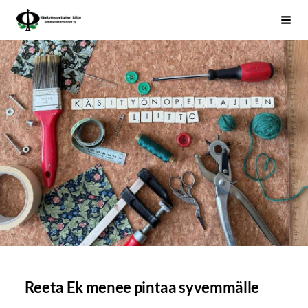
Siirry
Käsityönopettajien Liitto
Haku
sivun
sisältöön
Reeta Ek menee pintaa syvemmälle