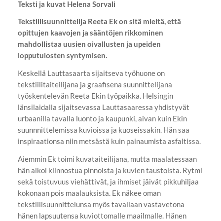
Teksti ja kuvat Helena Sorvali
Tekstiilisuunnittelija Reeta Ek on sitä mieltä, että
opittujen kaavojen ja sääntöjen rikkominen
mahdollistaa uusien oivallusten ja upeiden
lopputulosten syntymisen.
Keskellä Lauttasaarta sijaitseva työhuone on
tekstiilitaiteilijana ja graafisena suunnittelijana
työskentelevän Reeta Ekin työpaikka. Helsingin
länsilaidalla sijaitsevassa Lauttasaaressa yhdistyvät
urbaanilla tavalla luonto ja kaupunki, aivan kuin Ekin
suunnnittelemissa kuvioissa ja kuoseissakin. Hän saa
inspiraationsa niin metsästä kuin painaumista asfaltissa.
Aiemmin Ek toimi kuvataiteilijana, mutta maalatessaan
hän alkoi kiinnostua pinnoista ja kuvien taustoista. Rytmi
sekä toistuvuus viehättivät, ja ihmiset jäivät pikkuhiljaa
kokonaan pois maalauksista. Ek näkee oman
tekstiilisuunnittelunsa myös tavallaan vastavetona
hänen lapsuutensa kuviottomalle maailmalle. Hänen