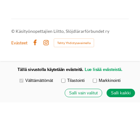
©
Käsityönopettajien Liitto, Slöjdlärarförbundet ry
Evästeet
Tehty Yhdistysavaimella
Facebook
Instagram
Tällä sivustolla käytetään evästeitä.
Lue lisää evästeistä.
Valitse käytettävät evästeet
Välttämättömät
Tilastointi
Markkinointi
Salli vain valitut
Salli kaikki