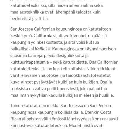
katutaideteoksiksi, sillä niiden aihemaailma sekä
maalaustekniikka ovat lähempänä taidetta kuin
perinteistä graffitia.
San Josessa Californian kaupunginosa on katutaiteen
keskittymä. California sijaitsee kivenheiton päässä
kaupungin ydinkeskustasta, ja sitä voisi kutsua
paikalliseksi
Kallioksi
. Kaupunginosa on täynnä nuorison
suosimia baareja, pieniä designliikkeitä ja
kulttuuritapahtumia – sekä katutaidetta. Osa Californian
katutaideteoksista on korttelin pituisia. Niiden kirkkaat
värit, eläväinen muotokieli ja taidokkaasti toteutetut
kuva-aiheet pysäyttävät kulkijan kuin kulkijan. Osalla
teoksista on vahva poliittinen viesti, joka palauttaa
maailman nykytilan kadulla kulkijan mieleen ja huulille.
Toinen katutaiteen mekka San Josessa on San Pedron
kaupunginosa kaupungin koillislaidalla. Etenkin Costa
Rican yliopiston välittömässä läheisyydessä on runsaasti
kiinnostavia katutaideteoksia. Monet niistä ovat