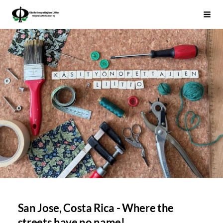
Siirry
Käsityönopettajien Liitto
Haku
sivun
sisältöön
San Jose, Costa Rica - Where the
streets have no name!