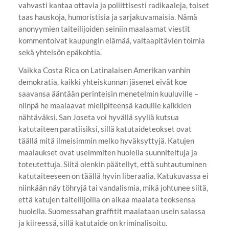
vahvasti kantaa ottavia ja poliittisesti radikaaleja, toiset
taas hauskoja, humoristisia ja sarjakuvamaisia. Nämä
anonyymien taiteilijoiden seiniin maalaamat viestit
kommentoivat kaupungin elämää, valtaapitävien toimia
sekä yhteisön epäkohtia.
Vaikka Costa Rica on Latinalaisen Amerikan vanhin
demokratia, kaikki yhteiskunnan jäsenet eivät koe
saavansa ääntään perinteisin menetelmin kuuluville –
niinpä he maalaavat mielipiteensä kaduille kaikkien
nähtäväksi. San Joseta voi hyvällä syyllä kutsua
katutaiteen paratiisiksi, sillä katutaideteokset ovat
täällä mitä ilmeisimmin melko hyväksyttyjä. Katujen
maalaukset ovat useimmiten huolella suunniteltuja ja
toteutettuja. Siitä olenkin päätellyt, että suhtautuminen
katutaiteeseen on täällä hyvin liberaalia. Katukuvassa ei
niinkään näy töhryjä tai vandalismia, mikä johtunee siitä,
että katujen taiteilijoilla on aikaa maalata teoksensa
huolella. Suomessahan graffitit maalataan usein salassa
ja kiireessä, sillä katutaide on kriminalisoitu.