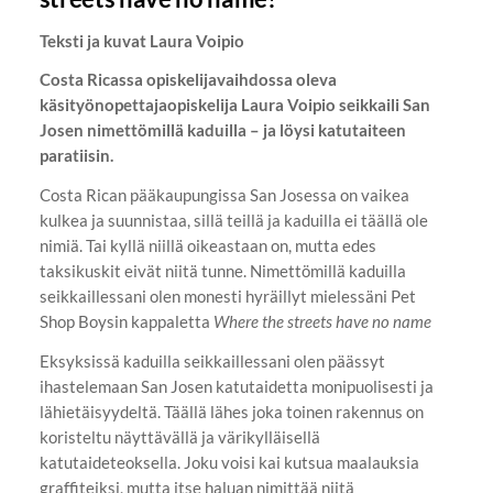
Teksti ja kuvat Laura Voipio
Costa Ricassa opiskelijavaihdossa oleva
käsityönopettajaopiskelija Laura Voipio seikkaili San
Josen nimettömillä kaduilla – ja löysi katutaiteen
paratiisin.
Costa Rican pääkaupungissa San Josessa on vaikea
kulkea ja suunnistaa, sillä teillä ja kaduilla ei täällä ole
nimiä. Tai kyllä niillä oikeastaan on, mutta edes
taksikuskit eivät niitä tunne. Nimettömillä kaduilla
seikkaillessani olen monesti hyräillyt mielessäni Pet
Shop Boysin kappaletta
Where the streets have no name
Eksyksissä kaduilla seikkaillessani olen päässyt
ihastelemaan San Josen katutaidetta monipuolisesti ja
lähietäisyydeltä. Täällä lähes joka toinen rakennus on
koristeltu näyttävällä ja värikylläisellä
katutaideteoksella. Joku voisi kai kutsua maalauksia
graffiteiksi, mutta itse haluan nimittää niitä