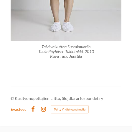
Talvi vaikuttaa Suomimuotiin
Tuula Pöyhösen Täkkitakki, 2010
Kuva Timo Junttila
©
Käsityönopettajien Liitto, Slöjdlärarförbundet ry
Evästeet
Tehty Yhdistysavaimella
Facebook
Instagram