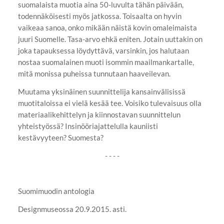
suomalaista muotia aina 50-luvulta tähän päivään,
todennäköisesti myös jatkossa. Toisaalta on hyvin
vaikeaa sanoa, onko mikään näistä kovin omaleimaista
juuri Suomelle. Tasa-arvo ehkä eniten. Jotain uuttakin on
joka tapauksessa löydyttävä, varsinkin, jos halutaan
nostaa suomalainen muoti isommin maailmankartalle,
mitä monissa puheissa tunnutaan haaveilevan.
Muutama yksinäinen suunnittelija kansainvälisissä
muotitaloissa ei vielä kesää tee. Voisiko tulevaisuus olla
materiaalikehittelyn ja kiinnostavan suunnittelun
yhteistyössä? Insinööriajattelulla kauniisti
kestävyyteen? Suomesta?
- - - -
Suomimuodin antologia
Designmuseossa 20.9.2015. asti.