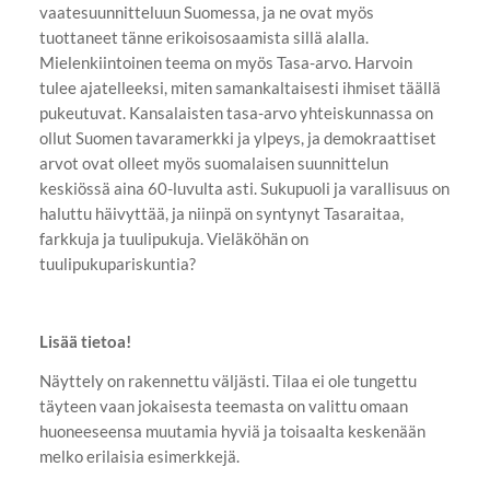
vaatesuunnitteluun Suomessa, ja ne ovat myös
tuottaneet tänne erikoisosaamista sillä alalla.
Mielenkiintoinen teema on myös Tasa-arvo. Harvoin
tulee ajatelleeksi, miten samankaltaisesti ihmiset täällä
pukeutuvat. Kansalaisten tasa-arvo yhteiskunnassa on
ollut Suomen tavaramerkki ja ylpeys, ja demokraattiset
arvot ovat olleet myös suomalaisen suunnittelun
keskiössä aina 60-luvulta asti. Sukupuoli ja varallisuus on
haluttu häivyttää, ja niinpä on syntynyt Tasaraitaa,
farkkuja ja tuulipukuja. Vieläköhän on
tuulipukupariskuntia?
Lisää tietoa!
Näyttely on rakennettu väljästi. Tilaa ei ole tungettu
täyteen vaan jokaisesta teemasta on valittu omaan
huoneeseensa muutamia hyviä ja toisaalta keskenään
melko erilaisia esimerkkejä.