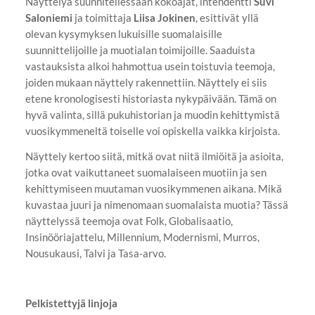
Näyttelyä suunnitellessaan kokoajat, intendentti
Suvi
Saloniemi
ja toimittaja
Liisa Jokinen
, esittivät yllä
olevan kysymyksen lukuisille suomalaisille
suunnittelijoille ja muotialan toimijoille. Saaduista
vastauksista alkoi hahmottua usein toistuvia teemoja,
joiden mukaan näyttely rakennettiin. Näyttely ei siis
etene kronologisesti historiasta nykypäivään. Tämä on
hyvä valinta, sillä pukuhistorian ja muodin kehittymistä
vuosikymmeneltä toiselle voi opiskella vaikka kirjoista.
Näyttely kertoo siitä, mitkä ovat niitä ilmiöitä ja asioita,
jotka ovat vaikuttaneet suomalaiseen muotiin ja sen
kehittymiseen muutaman vuosikymmenen aikana. Mikä
kuvastaa juuri ja nimenomaan suomalaista muotia? Tässä
näyttelyssä teemoja ovat Folk, Globalisaatio,
Insinööriajattelu, Millennium, Modernismi, Murros,
Nousukausi, Talvi ja Tasa-arvo.
Pelkistettyjä linjoja