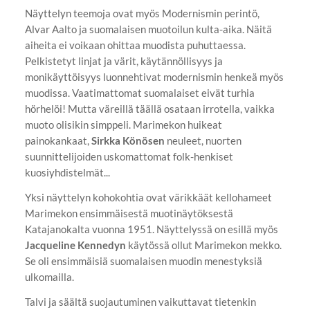
Näyttelyn teemoja ovat myös Modernismin perintö,
Alvar Aalto ja suomalaisen muotoilun kulta-aika. Näitä
aiheita ei voikaan ohittaa muodista puhuttaessa.
Pelkistetyt linjat ja värit, käytännöllisyys ja
monikäyttöisyys luonnehtivat modernismin henkeä myös
muodissa. Vaatimattomat suomalaiset eivät turhia
hörhelöi! Mutta väreillä täällä osataan irrotella, vaikka
muoto olisikin simppeli. Marimekon huikeat
painokankaat,
Sirkka Könösen
neuleet, nuorten
suunnittelijoiden uskomattomat folk-henkiset
kuosiyhdistelmät...
Yksi näyttelyn kohokohtia ovat värikkäät kellohameet
Marimekon ensimmäisestä muotinäytöksestä
Katajanokalta vuonna 1951. Näyttelyssä on esillä myös
Jacqueline Kennedyn
käytössä ollut Marimekon mekko.
Se oli ensimmäisiä suomalaisen muodin menestyksiä
ulkomailla.
Talvi ja säältä suojautuminen vaikuttavat tietenkin