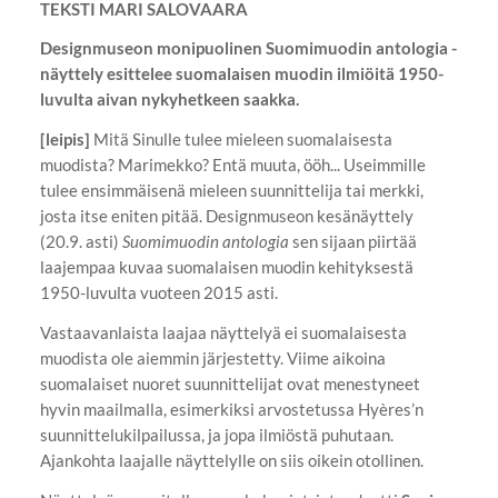
TEKSTI MARI SALOVAARA
Designmuseon monipuolinen Suomimuodin antologia -
näyttely esittelee suomalaisen muodin ilmiöitä 1950-
luvulta aivan nykyhetkeen saakka.
[leipis]
Mitä Sinulle tulee mieleen suomalaisesta
muodista? Marimekko? Entä muuta, ööh... Useimmille
tulee ensimmäisenä mieleen suunnittelija tai merkki,
josta itse eniten pitää. Designmuseon kesänäyttely
(20.9. asti)
Suomimuodin antologia
sen sijaan piirtää
laajempaa kuvaa suomalaisen muodin kehityksestä
1950-luvulta vuoteen 2015 asti.
Vastaavanlaista laajaa näyttelyä ei suomalaisesta
muodista ole aiemmin järjestetty. Viime aikoina
suomalaiset nuoret suunnittelijat ovat menestyneet
hyvin maailmalla, esimerkiksi arvostetussa Hyères’n
suunnittelukilpailussa, ja jopa ilmiöstä puhutaan.
Ajankohta laajalle näyttelylle on siis oikein otollinen.