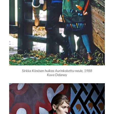
Sirkka Könösen huikea Aurinkokettu-neule, 1988
Kuva Delanay