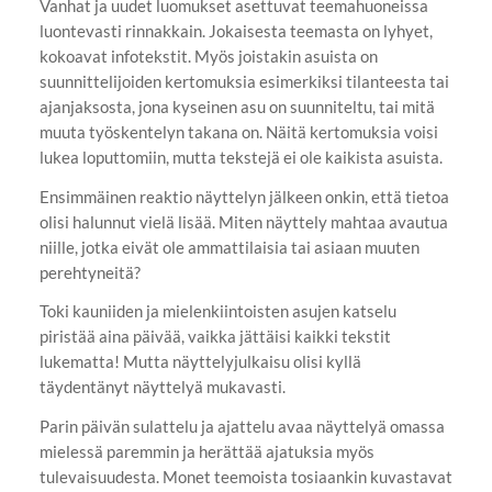
Vanhat ja uudet luomukset asettuvat teemahuoneissa
luontevasti rinnakkain. Jokaisesta teemasta on lyhyet,
kokoavat infotekstit. Myös joistakin asuista on
suunnittelijoiden kertomuksia esimerkiksi tilanteesta tai
ajanjaksosta, jona kyseinen asu on suunniteltu, tai mitä
muuta työskentelyn takana on. Näitä kertomuksia voisi
lukea loputtomiin, mutta tekstejä ei ole kaikista asuista.
Ensimmäinen reaktio näyttelyn jälkeen onkin, että tietoa
olisi halunnut vielä lisää. Miten näyttely mahtaa avautua
niille, jotka eivät ole ammattilaisia tai asiaan muuten
perehtyneitä?
Toki kauniiden ja mielenkiintoisten asujen katselu
piristää aina päivää, vaikka jättäisi kaikki tekstit
lukematta! Mutta näyttelyjulkaisu olisi kyllä
täydentänyt näyttelyä mukavasti.
Parin päivän sulattelu ja ajattelu avaa näyttelyä omassa
mielessä paremmin ja herättää ajatuksia myös
tulevaisuudesta. Monet teemoista tosiaankin kuvastavat