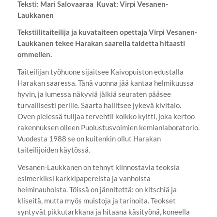
Teksti: Mari Salovaaraa Kuvat: Virpi Vesanen-
Laukkanen
Tekstiilitaiteilija ja kuvataiteen opettaja Virpi Vesanen-
Laukkanen tekee Harakan saarella taidetta hitaasti
ommellen.
Taiteilijan työhuone sijaitsee Kaivopuiston edustalla
Harakan saaressa. Tänä vuonna jää kantaa helmikuussa
hyvin, ja lumessa näkyviä jälkiä seuraten pääsee
turvallisesti perille. Saarta hallitsee jykevä kivitalo.
Oven pielessä tulijaa tervehtii kolkko kyltti, joka kertoo
rakennuksen olleen Puolustusvoimien kemianlaboratorio.
Vuodesta 1988 se on kuitenkin ollut Harakan
taiteilijoiden käytössä.
Vesanen-Laukkanen on tehnyt kiinnostavia teoksia
esimerkiksi karkkipapereista ja vanhoista
helminauhoista. Töissä on jännitettä: on kitschiä ja
kliseitä, mutta myös muistoja ja tarinoita. Teokset
syntyvät pikkutarkkana ja hitaana käsityönä, koneella