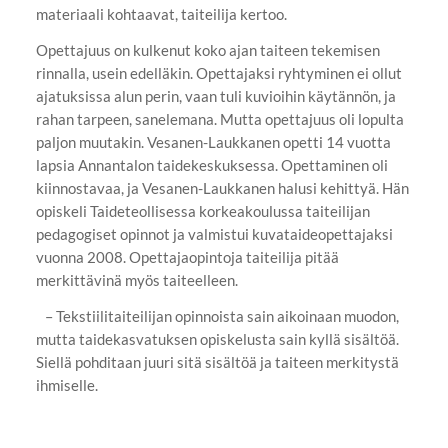
materiaali kohtaavat, taiteilija kertoo.
Opettajuus on kulkenut koko ajan taiteen tekemisen
rinnalla, usein edelläkin. Opettajaksi ryhtyminen ei ollut
ajatuksissa alun perin, vaan tuli kuvioihin käytännön, ja
rahan tarpeen, sanelemana. Mutta opettajuus oli lopulta
paljon muutakin. Vesanen-Laukkanen opetti 14 vuotta
lapsia Annantalon taidekeskuksessa. Opettaminen oli
kiinnostavaa, ja Vesanen-Laukkanen halusi kehittyä. Hän
opiskeli Taideteollisessa korkeakoulussa taiteilijan
pedagogiset opinnot ja valmistui kuvataideopettajaksi
vuonna 2008. Opettajaopintoja taiteilija pitää
merkittävinä myös taiteelleen.
– Tekstiilitaiteilijan opinnoista sain aikoinaan muodon,
mutta taidekasvatuksen opiskelusta sain kyllä sisältöä.
Siellä pohditaan juuri sitä sisältöä ja taiteen merkitystä
ihmiselle.