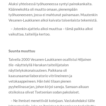
Aluksi yhteisessä työhuoneessa syntyi painokankaita.
Käännekohta oli muutto omaan, pienempään
työhuoneeseen, jossa ei mahtunut painamaan. Muutenkin
Vesanen-Laukkanen alkoi kaivata toisenlaista tekemistä.
– Jotenkin ajattelu alkoi muuttua – tämä paikka alkoi
vaikuttaa, taiteilija kertoo.
Suunta muuttuu
Talvella 2000 Vesanen-Laukkanen osallistui
Hiljainen
tila
-näyttelyllä Harakan taiteilijatalon
näyttelykokonaisuuteen. Paikkana oli
kaasunaamarilaboratorio vitriineineen ja
vetokaappeineen. Hän teki tilaan pienen
pyyheliinasarjan, johon kirjoi sanoja. Samaan aikaan
otsikoissa olivat Tsetsenian sodan pakolaiset.
– Ne ihmiset menettivät kotejaan. Vastakohdaksi tälle
laboratoriolle, joka on ihmisten tuhoamiseen tarkoitettu,