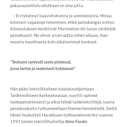
pukusuunnittelu ollutkaan se oma juttu.
– En tykännyt kaavoituksesta ja semmoisesta. Minua
kiinnosti vapaampi tekeminen, ehkä painokangas eniten.
Kiinnostuksen herättivät Marimekon 60-luvun värikkäät
painokuosit. Ne olivat aivan uutta siihen aikaan, ihan
muusta maailmasta kuin aikaisemmat kankaat.
"Teokseni syntyvät usein pisteessä,
jossa tarina ja materiaali kohtaavat"
Hän pääsi tekstiilitaiteen koulutusohjelmaan
Taideteolliseen korkeakouluun, suoritti opinnot
taidepainotteisesti ja alkoi tehdä taidetekstiilejä, suuria
painokankaita työhuoneellaan Mannerheimintiellä. Sieltä
hänet houkutteli Harakkaan työhuonekaveriksi vuonna
1991 toinen tekstiilitaiteilija
Aino Favén
.