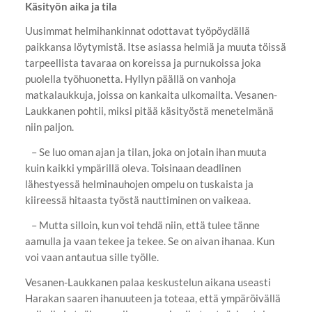
Käsityön aika ja tila
Uusimmat helmihankinnat odottavat työpöydällä
paikkansa löytymistä. Itse asiassa helmiä ja muuta töissä
tarpeellista tavaraa on koreissa ja purnukoissa joka
puolella työhuonetta. Hyllyn päällä on vanhoja
matkalaukkuja, joissa on kankaita ulkomailta. Vesanen-
Laukkanen pohtii, miksi pitää käsityöstä menetelmänä
niin paljon.
– Se luo oman ajan ja tilan, joka on jotain ihan muuta
kuin kaikki ympärillä oleva. Toisinaan deadlinen
lähestyessä helminauhojen ompelu on tuskaista ja
kiireessä hitaasta työstä nauttiminen on vaikeaa.
– Mutta silloin, kun voi tehdä niin, että tulee tänne
aamulla ja vaan tekee ja tekee. Se on aivan ihanaa. Kun
voi vaan antautua sille työlle.
Vesanen-Laukkanen palaa keskustelun aikana useasti
Harakan saaren ihanuuteen ja toteaa, että ympäröivällä