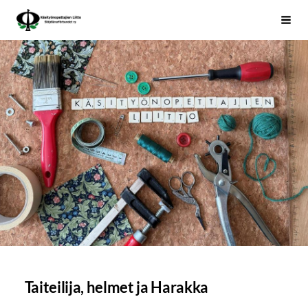
Siirry
Käsityönopettajien Liitto
Haku
sivun
sisältöön
Taiteilija, helmet ja Harakka