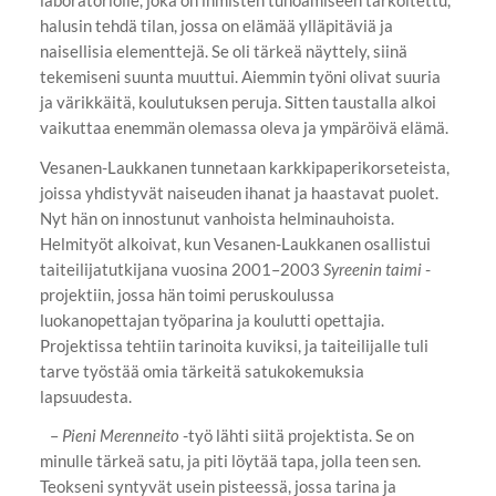
halusin tehdä tilan, jossa on elämää ylläpitäviä ja
naisellisia elementtejä. Se oli tärkeä näyttely, siinä
tekemiseni suunta muuttui. Aiemmin työni olivat suuria
ja värikkäitä, koulutuksen peruja. Sitten taustalla alkoi
vaikuttaa enemmän olemassa oleva ja ympäröivä elämä.
Vesanen-Laukkanen tunnetaan karkkipaperikorseteista,
joissa yhdistyvät naiseuden ihanat ja haastavat puolet.
Nyt hän on innostunut vanhoista helminauhoista.
Helmityöt alkoivat, kun Vesanen-Laukkanen osallistui
taiteilijatutkijana vuosina 2001–2003
Syreenin taimi
-
projektiin, jossa hän toimi peruskoulussa
luokanopettajan työparina ja koulutti opettajia.
Projektissa tehtiin tarinoita kuviksi, ja taiteilijalle tuli
tarve työstää omia tärkeitä satukokemuksia
lapsuudesta.
–
Pieni Merenneito
-työ lähti siitä projektista. Se on
minulle tärkeä satu, ja piti löytää tapa, jolla teen sen.
Teokseni syntyvät usein pisteessä, jossa tarina ja