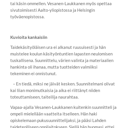
tai käsin ommellen. Vesanen-Laukkanen myös opettaa
sivutoimisesti Aalto-yliopistossa ja Helsingin
työväenopistossa.
Kuvioita kankaisiin
Taidekäsityöläisen ura ei alkanut ruusuisesti ja hän
muistelee koulun käsityöntuntien lapasten neulomisen
tuskallisena. Suunnittelu, värien valinta ja materiaalien
hankinta oli ihanaa, mutta tuotteiden valmiiksi
tekeminen ei onnistunut.
– En tiedä, miksi ne jäivät kesken. Suunnitelmani olivat
kai liian monimutkaisia ja aika ei riittänyt niiden
toteuttamiseen, taiteilija naurahtaa.
Vapaa-ajalla Vesanen-Laukkanen kuitenkin suunnitteli ja
ompeli mielellään vaatteita itselleen. Hän haki
opiskelemaan pukusuunnittelijaksi, ja pääsi Lahden
taideteolliseen oppilaitokseen. Siellä hän huomasi, ettei