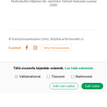
Yksityiskohta Hiljainen tila -näyttelyn Tärkeät-teoksesta vuonna
2000.
©
Käsityönopettajien Liitto, Slöjdlärarförbundet ry
Evästeet
Tehty Yhdistysavaimella
Facebook
Instagram
Tällä sivustolla käytetään evästeitä.
Lue lisää evästeistä.
Valitse käytettävät evästeet
Välttämättömät
Tilastointi
Markkinointi
Salli vain valitut
Salli kaikki