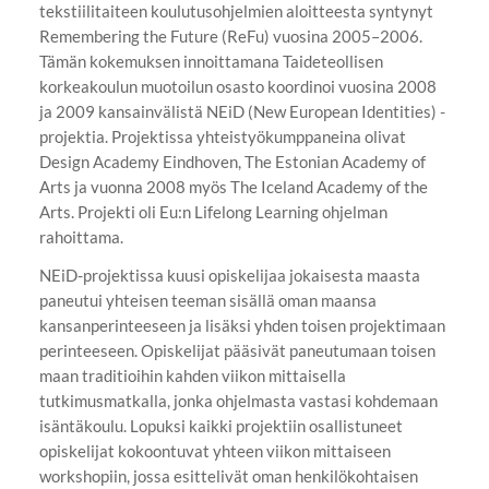
tekstiilitaiteen koulutusohjelmien aloitteesta syntynyt
Remembering the Future (ReFu) vuosina 2005–2006.
Tämän kokemuksen innoittamana Taideteollisen
korkeakoulun muotoilun osasto koordinoi vuosina 2008
ja 2009 kansainvälistä NEiD (New European Identities) -
projektia. Projektissa yhteistyökumppaneina olivat
Design Academy Eindhoven, The Estonian Academy of
Arts ja vuonna 2008 myös The Iceland Academy of the
Arts. Projekti oli Eu:n Lifelong Learning ohjelman
rahoittama.
NEiD-projektissa kuusi opiskelijaa jokaisesta maasta
paneutui yhteisen teeman sisällä oman maansa
kansanperinteeseen ja lisäksi yhden toisen projektimaan
perinteeseen. Opiskelijat pääsivät paneutumaan toisen
maan traditioihin kahden viikon mittaisella
tutkimusmatkalla, jonka ohjelmasta vastasi kohdemaan
isäntäkoulu. Lopuksi kaikki projektiin osallistuneet
opiskelijat kokoontuvat yhteen viikon mittaiseen
workshopiin, jossa esittelivät oman henkilökohtaisen