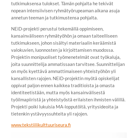
tutkimuksensa tulokset. Tämän pohjalta he tekivät
nopean intensiivisen ryhmätyörupeaman aikana asuja
annetun teeman ja tutkimustensa pohjalta.
NEiD-projekti perustui tekemällä oppimiseen,
kansainväliseen ryhmätyöhön ja omaan taiteelliseen
tutkimukseen, johon sisältyi materiaalin keräämistä
valokuvien, luonnosten ja kirjoittamisen muodossa.
Projektin monipuoliset työmenetelmät ovat työkaluja,
joita suunnittelija ammatissaan tarvitsee. Suunnittelijan
on myös kyettävä ammattimaiseen yhteistyöhön yli
kansallisten rajojen. NEiD-projektin myötä opiskelijat
oppivat paljon ennen kaikkea traditioista ja omasta
identiteetistään, mutta myös kansainvälisestä
työilmapiiristä ja yhteistyöstä erilaisten ihmisten välillä.
Projekti poiki lukuisia MA-lopputöitä, yritysideoita ja
tietenkin ystävyyssuhteita yli rajojen.
www.tekstiilikulttuuriseura.fi