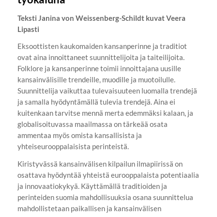
Teksti Janina von Weissenberg-Schildt kuvat Veera
Lipasti
Eksoottisten kaukomaiden kansanperinne ja traditiot
ovat aina innoittaneet suunnittelijoita ja taiteilijoita.
Folklore ja kansanperinne toimii innoittajana uusille
kansainvälisille trendeille, muodille ja muotoilulle.
Suunnittelija vaikuttaa tulevaisuuteen luomalla trendejä
ja samalla hyödyntämällä tulevia trendejä. Aina ei
kuitenkaan tarvitse mennä merta edemmäksi kalaan, ja
globalisoituvassa maailmassa on tärkeää osata
ammentaa myös omista kansallisista ja
yhteiseurooppalaisista perinteistä.
Kiristyvässä kansainvälisen kilpailun ilmapiirissä on
osattava hyödyntää yhteistä eurooppalaista potentiaalia
ja innovaatiokykyä. Käyttämällä traditioiden ja
perinteiden suomia mahdollisuuksia osana suunnittelua
mahdollistetaan paikallisen ja kansainvälisen