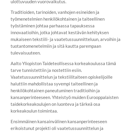
ulottuvuuden vuorovaikutus.
Traditioiden, tarinoiden, vanhojen esineiden ja
työmenetelmien henkilökohtainen ja taiteellinen
työstäminen johtaa parhaassa tapauksessa
innovaatioihin, jotka johtavat kestävän kehityksen
mukaiseen tekstiili- ja vaatetussuunnitteluun, arvoihin ja
tuotantomenetelmiin ja sitä kautta parempaan
tulevaisuuteen.
Aalto Yliopiston Taideteollisessa korkeakoulussa tämä
tarve tunnistettiin ja nostettiin esiin.
Vaatetussuunnittelun ja tekstiilitaiteen opiskelijoille
haluttiin mahdollistaa syvempi taiteellinen ja
henkilökohtainen paneutuminen traditioihin ja
kansanperinteeseen. Yhteistyö muiden Eurooppalaisten
taidekorkeakoulujen on luonteva ja tärkeä osa
korkeakoulun toimintaa.
Ensimmäinen kansainvälinen kansanperinteeseen
erikoistunut projekti oli vaatetussuunnittelun ja