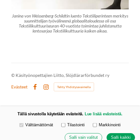
Janina von Weissenberg-Schildtin luento Tekstiiliperinteen merkitys
suunnittelijan työvälineenä globaalitaloudessa oli osa
Tekstiilikulttuuriseuran 40-vuotista toimintaa juhlistanutta
lentosarjaa Tekstiilikulttuuria kaiken aikaa.
©
Käsityönopettajien Liitto, Slöjdlärarförbundet ry
Evästeet
Tehty Yhdistysavaimella
Facebook
Instagram
Tällä sivustolla käytetään evästeitä.
Lue lisää evästeistä.
Valitse käytettävät evästeet
Välttämättömät
Tilastointi
Markkinointi
Salli vain valitut
Salli kaikki