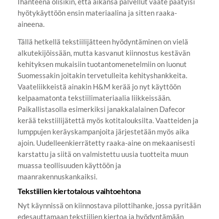
Ihanteena olisikin, että aikansa palvellut vaate päätyisi
hyötykäyttöön ensin materiaalina ja sitten raaka-
aineena.
Tällä hetkellä tekstiilijätteen hyödyntäminen on vielä
alkutekijöissään, mutta kasvanut kiinnostus kestävän
kehityksen mukaisiin tuotantomenetelmiin on luonut
Suomessakin joitakin tervetulleita kehityshankkeita.
Vaateliikkeistä ainakin H&M kerää jo nyt käyttöön
kelpaamatonta tekstiilimateriaalia liikkeissään.
Paikallistasolla esimerkiksi janakkalalainen Dafecor
kerää tekstiilijätettä myös kotitalouksilta. Vaatteiden ja
lumppujen keräyskampanjoita järjestetään myös aika
ajoin. Uudelleenkierrätetty raaka-aine on mekaanisesti
karstattu ja siitä on valmistettu uusia tuotteita muun
muassa teollisuuden käyttöön ja
maanrakennuskankaiksi.
Tekstiilien kiertotalous vaihtoehtona
Nyt käynnissä on kiinnostava pilottihanke, jossa pyritään
edesauttamaan tekstiilien kiertoa ja hyödyntämään