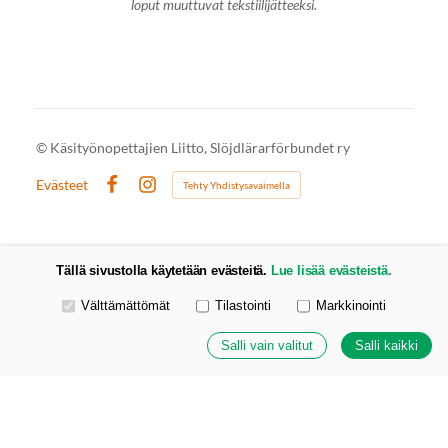
loput muuttuvat tekstiilijätteeksi.
©
Käsityönopettajien Liitto, Slöjdlärarförbundet ry
Evästeet
Tehty Yhdistysavaimella
Facebook
Instagram
Tällä sivustolla käytetään evästeitä.
Lue lisää evästeistä.
Valitse käytettävät evästeet
Välttämättömät
Tilastointi
Markkinointi
Salli vain valitut
Salli kaikki