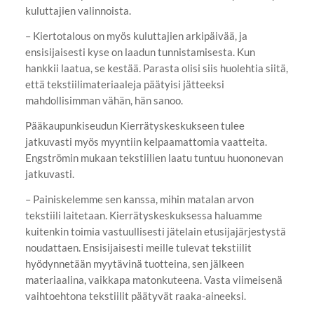
kuluttajien valinnoista.
– Kiertotalous on myös kuluttajien arkipäivää, ja
ensisijaisesti kyse on laadun tunnistamisesta. Kun
hankkii laatua, se kestää. Parasta olisi siis huolehtia siitä,
että tekstiilimateriaaleja päätyisi jätteeksi
mahdollisimman vähän, hän sanoo.
Pääkaupunkiseudun Kierrätyskeskukseen tulee
jatkuvasti myös myyntiin kelpaamattomia vaatteita.
Engströmin mukaan tekstiilien laatu tuntuu huononevan
jatkuvasti.
– Painiskelemme sen kanssa, mihin matalan arvon
tekstiili laitetaan. Kierrätyskeskuksessa haluamme
kuitenkin toimia vastuullisesti jätelain etusijajärjestystä
noudattaen. Ensisijaisesti meille tulevat tekstiilit
hyödynnetään myytävinä tuotteina, sen jälkeen
materiaalina, vaikkapa matonkuteena. Vasta viimeisenä
vaihtoehtona tekstiilit päätyvät raaka-aineeksi.