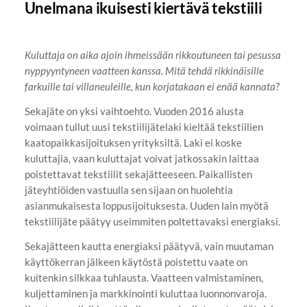
Unelmana ikuisesti kiertävä tekstiili
Kuluttaja on aika ajoin ihmeissään rikkoutuneen tai pesussa
nyppyyntyneen vaatteen kanssa. Mitä tehdä rikkinäisille
farkuille tai villaneuleille, kun korjatakaan ei enää kannata?
Sekajäte on yksi vaihtoehto. Vuoden 2016 alusta
voimaan tullut uusi tekstiilijätelaki kieltää tekstiilien
kaatopaikkasijoituksen yrityksiltä. Laki ei koske
kuluttajia, vaan kuluttajat voivat jatkossakin laittaa
poistettavat tekstiilit sekajätteeseen. Paikallisten
jäteyhtiöiden vastuulla sen sijaan on huolehtia
asianmukaisesta loppusijoituksesta. Uuden lain myötä
tekstiilijäte päätyy useimmiten poltettavaksi energiaksi.
Sekajätteen kautta energiaksi päätyvä, vain muutaman
käyttökerran jälkeen käytöstä poistettu vaate on
kuitenkin silkkaa tuhlausta. Vaatteen valmistaminen,
kuljettaminen ja markkinointi kuluttaa luonnonvaroja.