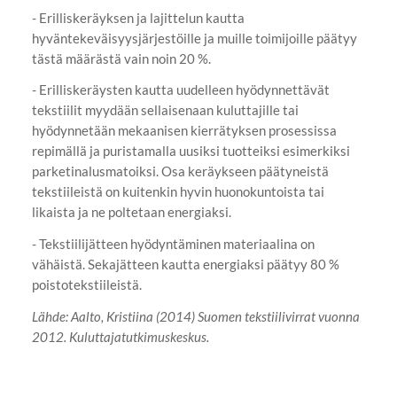
- Erilliskeräyksen ja lajittelun kautta
hyväntekeväisyysjärjestöille ja muille toimijoille päätyy
tästä määrästä vain noin 20 %.
- Erilliskeräysten kautta uudelleen hyödynnettävät
tekstiilit myydään sellaisenaan kuluttajille tai
hyödynnetään mekaanisen kierrätyksen prosessissa
repimällä ja puristamalla uusiksi tuotteiksi esimerkiksi
parketinalusmatoiksi. Osa keräykseen päätyneistä
tekstiileistä on kuitenkin hyvin huonokuntoista tai
likaista ja ne poltetaan energiaksi.
- Tekstiilijätteen hyödyntäminen materiaalina on
vähäistä. Sekajätteen kautta energiaksi päätyy 80 %
poistotekstiileistä.
Lähde: Aalto, Kristiina (2014) Suomen tekstiilivirrat vuonna
2012. Kuluttajatutkimuskeskus.