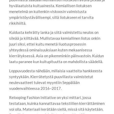
hyvälaatuista kuituainesta. Kemiallisen liotuksen
menetelmä on kuitenkin viskoosin valmistusta
ympäristöystävällisempi, sillä liotukseen ei tarvita
rikkihiiltä.
Kuidusta kehrätty lanka ja siitä valmistettu neulos on
sileää ja kiiltävää. Mullistavaa kemiallinen liotus onkin
juuri siksi, ettei kuitu menetä liuotusprosessin
yhteydessä ominaisuuksiaan kuten mekaanisessa
kierrätyksessä. Asia on pikemminkin päinvastoin. Kuidun
laatu paranee kun kuitupituutta on mahdollista säädellä.
Loppuvuodesta nähdään, millaisia vaatteita hankkeesta
syntyykään. Kierrätetystä puuvillasta valmistetut
neulevaatteet tulevat myyntiin Seppälään
vuodenvaihteessa 2016–2017.
Relooping Fashion Initiative on yksi mittari, jossa
testataan, kuinka kannattavaa tekstiilien kierrättäminen
voi olla. Materiaali kerätään siellä, missä sitä käytetään.