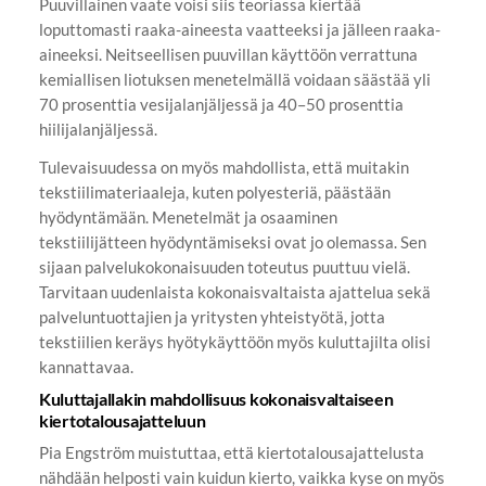
Puuvillainen vaate voisi siis teoriassa kiertää
loputtomasti raaka-aineesta vaatteeksi ja jälleen raaka-
aineeksi. Neitseellisen puuvillan käyttöön verrattuna
kemiallisen liotuksen menetelmällä voidaan säästää yli
70 prosenttia vesijalanjäljessä ja 40–50 prosenttia
hiilijalanjäljessä.
Tulevaisuudessa on myös mahdollista, että muitakin
tekstiilimateriaaleja, kuten polyesteriä, päästään
hyödyntämään. Menetelmät ja osaaminen
tekstiilijätteen hyödyntämiseksi ovat jo olemassa. Sen
sijaan palvelukokonaisuuden toteutus puuttuu vielä.
Tarvitaan uudenlaista kokonaisvaltaista ajattelua sekä
palveluntuottajien ja yritysten yhteistyötä, jotta
tekstiilien keräys hyötykäyttöön myös kuluttajilta olisi
kannattavaa.
Kuluttajallakin mahdollisuus kokonaisvaltaiseen
kiertotalousajatteluun
Pia Engström muistuttaa, että kiertotalousajattelusta
nähdään helposti vain kuidun kierto, vaikka kyse on myös