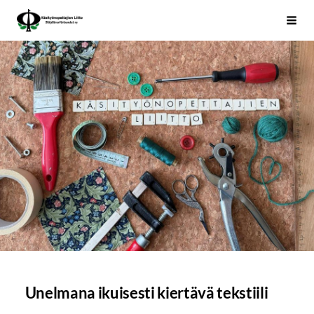
Siirry
Käsityönopettajien Liitto
Haku
sivun
sisältöön
Unelmana ikuisesti kiertävä tekstiili