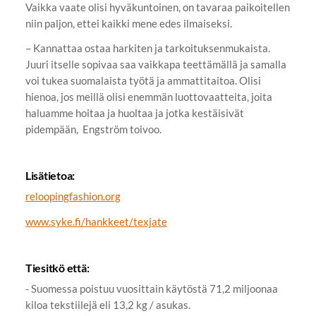
Vaikka vaate olisi hyväkuntoinen, on tavaraa paikoitellen
niin paljon, ettei kaikki mene edes ilmaiseksi.
– Kannattaa ostaa harkiten ja tarkoituksenmukaista.
Juuri itselle sopivaa saa vaikkapa teettämällä ja samalla
voi tukea suomalaista työtä ja ammattitaitoa. Olisi
hienoa, jos meillä olisi enemmän luottovaatteita, joita
haluamme hoitaa ja huoltaa ja jotka kestäisivät
pidempään, Engström toivoo.
Lisätietoa:
reloopingfashion.org
www.syke.fi/hankkeet/texjate
Tiesitkö että:
- Suomessa poistuu vuosittain käytöstä 71,2 miljoonaa
kiloa tekstiilejä eli 13,2 kg / asukas.