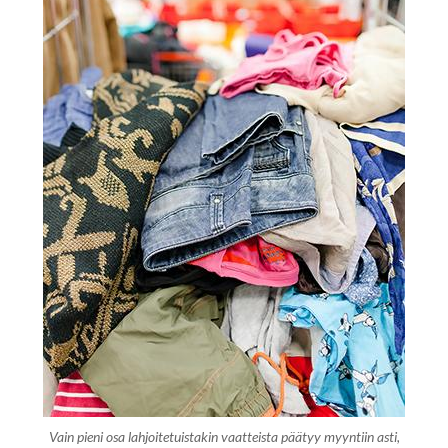
Vain pieni osa lahjoitetuistakin vaatteista päätyy myyntiin asti,