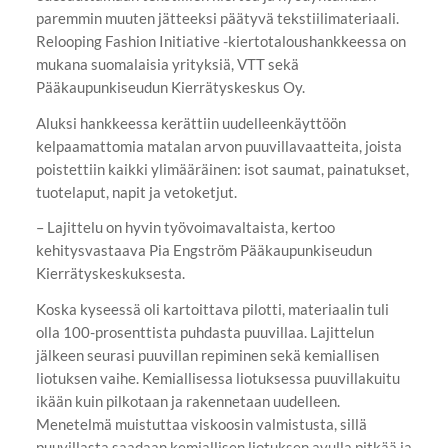
paremmin muuten jätteeksi päätyvä tekstiilimateriaali.
Relooping Fashion Initiative -kiertotaloushankkeessa on
mukana suomalaisia yrityksiä, VTT sekä
Pääkaupunkiseudun Kierrätyskeskus Oy.
Aluksi hankkeessa kerättiin uudelleenkäyttöön
kelpaamattomia matalan arvon puuvillavaatteita, joista
poistettiin kaikki ylimääräinen: isot saumat, painatukset,
tuotelaput, napit ja vetoketjut.
– Lajittelu on hyvin työvoimavaltaista, kertoo
kehitysvastaava Pia Engström Pääkaupunkiseudun
Kierrätyskeskuksesta.
Koska kyseessä oli kartoittava pilotti, materiaalin tuli
olla 100-prosenttista puhdasta puuvillaa. Lajittelun
jälkeen seurasi puuvillan repiminen sekä kemiallisen
liotuksen vaihe. Kemiallisessa liotuksessa puuvillakuitu
ikään kuin pilkotaan ja rakennetaan uudelleen.
Menetelmä muistuttaa viskoosin valmistusta, sillä
puuvillasta saadaan kemiallisen liotuksen avulla pitkää ja