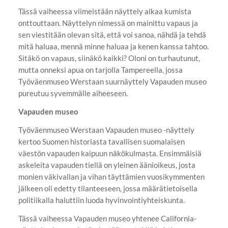
Tässä vaiheessa viimeistään näyttely alkaa kumista
onttouttaan. Näyttelyn nimessä on mainittu vapaus ja
sen viestitään olevan sitä, että voi sanoa, nähdä ja tehdä
mitä haluaa, mennä minne haluaa ja kenen kanssa tahtoo.
Sitäkö on vapaus, siinäkö kaikki? Oloni on turhautunut,
mutta onneksi apua on tarjolla Tampereella, jossa
Työväenmuseo Werstaan suurnäyttely Vapauden museo
pureutuu syvemmälle aiheeseen.
Vapauden museo
Työväenmuseo Werstaan Vapauden museo -näyttely
kertoo Suomen historiasta tavallisen suomalaisen
väestön vapauden kaipuun näkökulmasta. Ensimmäisiä
askeleita vapauden tiellä on yleinen äänioikeus, josta
monien väkivallan ja vihan täyttämien vuosikymmenten
jälkeen oli edetty tilanteeseen, jossa määrätietoisella
politiikalla haluttiin luoda hyvinvointiyhteiskunta.
Tässä vaiheessa Vapauden museo yhtenee California-