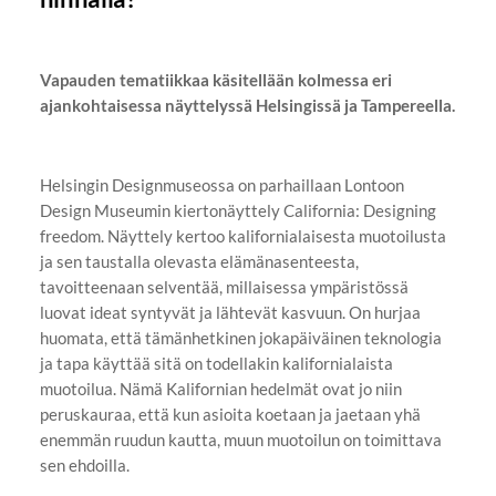
Vapauden tematiikkaa käsitellään kolmessa eri
ajankohtaisessa näyttelyssä Helsingissä ja Tampereella.
Helsingin Designmuseossa on parhaillaan Lontoon
Design Museumin kiertonäyttely California: Designing
freedom. Näyttely kertoo kalifornialaisesta muotoilusta
ja sen taustalla olevasta elämänasenteesta,
tavoitteenaan selventää, millaisessa ympäristössä
luovat ideat syntyvät ja lähtevät kasvuun. On hurjaa
huomata, että tämänhetkinen jokapäiväinen teknologia
ja tapa käyttää sitä on todellakin kalifornialaista
muotoilua. Nämä Kalifornian hedelmät ovat jo niin
peruskauraa, että kun asioita koetaan ja jaetaan yhä
enemmän ruudun kautta, muun muotoilun on toimittava
sen ehdoilla.