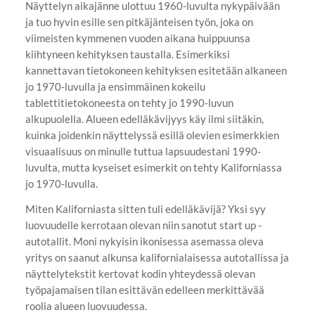
Näyttelyn aikajänne ulottuu 1960-luvulta nykypäivään
ja tuo hyvin esille sen pitkäjänteisen työn, joka on
viimeisten kymmenen vuoden aikana huippuunsa
kiihtyneen kehityksen taustalla. Esimerkiksi
kannettavan tietokoneen kehityksen esitetään alkaneen
jo 1970-luvulla ja ensimmäinen kokeilu
tablettitietokoneesta on tehty jo 1990-luvun
alkupuolella. Alueen edelläkävijyys käy ilmi siitäkin,
kuinka joidenkin näyttelyssä esillä olevien esimerkkien
visuaalisuus on minulle tuttua lapsuudestani 1990-
luvulta, mutta kyseiset esimerkit on tehty Kaliforniassa
jo 1970-luvulla.
Miten Kaliforniasta sitten tuli edelläkävijä? Yksi syy
luovuudelle kerrotaan olevan niin sanotut start up -
autotallit. Moni nykyisin ikonisessa asemassa oleva
yritys on saanut alkunsa kalifornialaisessa autotallissa ja
näyttelytekstit kertovat kodin yhteydessä olevan
työpajamaisen tilan esittävän edelleen merkittävää
roolia alueen luovuudessa.