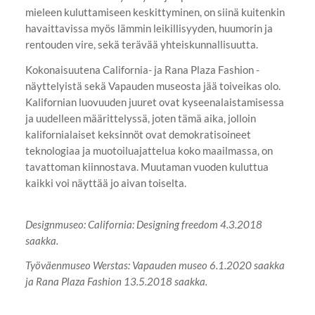
mieleen kuluttamiseen keskittyminen, on siinä kuitenkin
havaittavissa myös lämmin leikillisyyden, huumorin ja
rentouden vire, sekä terävää yhteiskunnallisuutta.
Kokonaisuutena California- ja Rana Plaza Fashion -
näyttelyistä sekä Vapauden museosta jää toiveikas olo.
Kalifornian luovuuden juuret ovat kyseenalaistamisessa
ja uudelleen määrittelyssä, joten tämä aika, jolloin
kalifornialaiset keksinnöt ovat demokratisoineet
teknologiaa ja muotoiluajattelua koko maailmassa, on
tavattoman kiinnostava. Muutaman vuoden kuluttua
kaikki voi näyttää jo aivan toiselta.
Designmuseo: California: Designing freedom 4.3.2018
saakka.
Työväenmuseo Werstas: Vapauden museo 6.1.2020 saakka
ja Rana Plaza Fashion 13.5.2018 saakka.