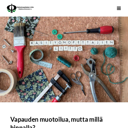
Siirry
Käsityönopettajien Liitto
Haku
sivun
sisältöön
Vapauden muotoilua, mutta millä
hinnalla?