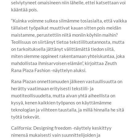
selviytyneet omaisineen niin lähelle, ettei katsettaan voi
kääntää pois.
“Kuinka voimme sulkea silmämme tosiasialta, että vaikka
tällaiset työpaikat muuttivat kauan sitten pois meidän
maistamme, perustettiin niitä moniin köyhiin maihin?
Teollisuus on siirtänyt tietoa tekstiilituotannosta, mutta
on tarkoituksella jättänyt välittämättä tiedon siitä,
miten olemme oppineet rakentamaan yhteiskuntaa, joka
mahdollistaa ihmisarvoisen elämän”, kirjoittaa Zeuth
Rana Plaza Fashion -näyttelyn aluksi.
Rana Plazan onnettomuuden jälkeen vastuullisuutta on
herätty vaatimaan erityisesti tekstiili- ja
muotiteollisuudelta, mutta aivan yhtä aiheellista on
kysyä, kenen kaikkien työpanos on käyttämämme
teknologian ja viihteen taustalla, ja millä hinnalla he sitä
työtä tekevät.
California: Designing freedom -näyttely keskittyy
nimensä mukaisesti vain suunnittelijoiden ja