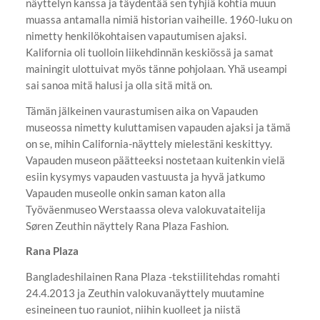
näyttelyn kanssa ja täydentää sen tyhjiä kohtia muun
muassa antamalla nimiä historian vaiheille. 1960-luku on
nimetty henkilökohtaisen vapautumisen ajaksi.
Kalifornia oli tuolloin liikehdinnän keskiössä ja samat
mainingit ulottuivat myös tänne pohjolaan. Yhä useampi
sai sanoa mitä halusi ja olla sitä mitä on.
Tämän jälkeinen vaurastumisen aika on Vapauden
museossa nimetty kuluttamisen vapauden ajaksi ja tämä
on se, mihin California-näyttely mielestäni keskittyy.
Vapauden museon päätteeksi nostetaan kuitenkin vielä
esiin kysymys vapauden vastuusta ja hyvä jatkumo
Vapauden museolle onkin saman katon alla
Työväenmuseo Werstaassa oleva valokuvataitelija
Søren Zeuthin näyttely Rana Plaza Fashion.
Rana Plaza
Bangladeshilainen Rana Plaza -tekstiilitehdas romahti
24.4.2013 ja Zeuthin valokuvanäyttely muutamine
esineineen tuo rauniot, niihin kuolleet ja niistä