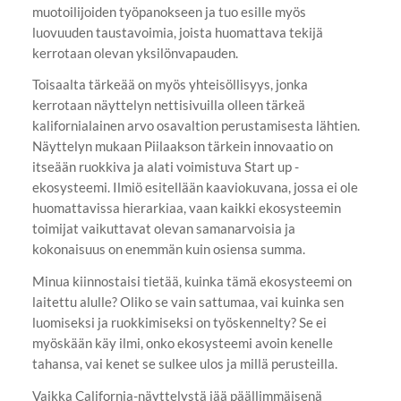
muotoilijoiden työpanokseen ja tuo esille myös
luovuuden taustavoimia, joista huomattava tekijä
kerrotaan olevan yksilönvapauden.
Toisaalta tärkeää on myös yhteisöllisyys, jonka
kerrotaan näyttelyn nettisivuilla olleen tärkeä
kalifornialainen arvo osavaltion perustamisesta lähtien.
Näyttelyn mukaan Piilaakson tärkein innovaatio on
itseään ruokkiva ja alati voimistuva Start up -
ekosysteemi. Ilmiö esitellään kaaviokuvana, jossa ei ole
huomattavissa hierarkiaa, vaan kaikki ekosysteemin
toimijat vaikuttavat olevan samanarvoisia ja
kokonaisuus on enemmän kuin osiensa summa.
Minua kiinnostaisi tietää, kuinka tämä ekosysteemi on
laitettu alulle? Oliko se vain sattumaa, vai kuinka sen
luomiseksi ja ruokkimiseksi on työskennelty? Se ei
myöskään käy ilmi, onko ekosysteemi avoin kenelle
tahansa, vai kenet se sulkee ulos ja millä perusteilla.
Vaikka California-näyttelystä jää päällimmäisenä