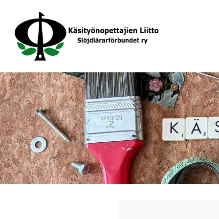
Siirry
sivun
sisältöön
Käsityönopettajien Liitto