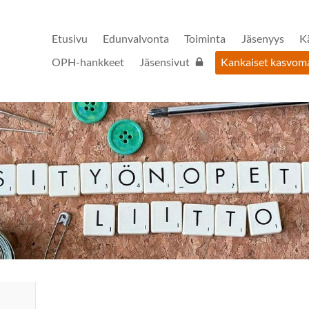
Etusivu
Edunvalvonta
Toiminta
Jäsenyys
K
OPH-hankkeet
Jäsensivut
Kankaiset kasvoma