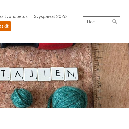
äsityönopetus
Syyspäivät 2026
Hak
skit
Hae