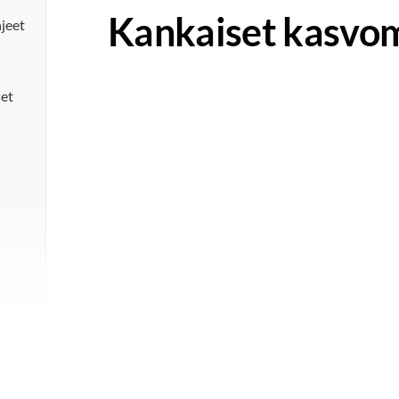
Kankaiset kasvo
jeet
set