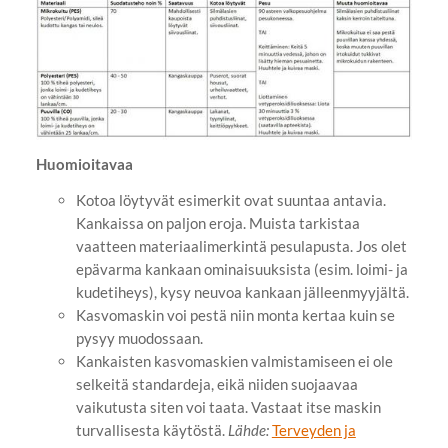
Huomioitavaa
Kotoa löytyvät esimerkit ovat suuntaa antavia.
Kankaissa on paljon eroja. Muista tarkistaa
vaatteen materiaalimerkintä pesulapusta. Jos olet
epävarma kankaan ominaisuuksista (esim. loimi- ja
kudetiheys), kysy neuvoa kankaan jälleenmyyjältä.
Kasvomaskin voi pestä niin monta kertaa kuin se
pysyy muodossaan.
Kankaisten kasvomaskien valmistamiseen ei ole
selkeitä standardeja, eikä niiden suojaavaa
vaikutusta siten voi taata. Vastaat itse maskin
turvallisesta käytöstä.
Lähde:
Terveyden ja