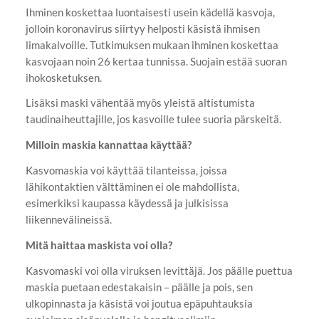
Ihminen koskettaa luontaisesti usein kädellä kasvoja,
jolloin koronavirus siirtyy helposti käsistä ihmisen
limakalvoille. Tutkimuksen mukaan ihminen koskettaa
kasvojaan noin 26 kertaa tunnissa. Suojain estää suoran
ihokosketuksen.
Lisäksi maski vähentää myös yleistä altistumista
taudinaiheuttajille, jos kasvoille tulee suoria pärskeitä.
Milloin maskia kannattaa käyttää?
Kasvomaskia voi käyttää tilanteissa, joissa
lähikontaktien välttäminen ei ole mahdollista,
esimerkiksi kaupassa käydessä ja julkisissa
liikennevälineissä.
Mitä haittaa maskista voi olla?
Kasvomaski voi olla viruksen levittäjä. Jos päälle puettua
maskia puetaan edestakaisin – päälle ja pois, sen
ulkopinnasta ja käsistä voi joutua epäpuhtauksia