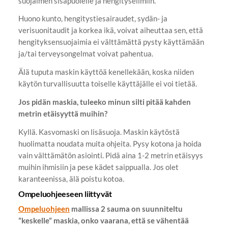
suojaimen sisäpuolelle ja hengityselimiin.
Huono kunto, hengitystiesairaudet, sydän- ja
verisuonitaudit ja korkea ikä, voivat aiheuttaa sen, että
hengityksensuojaimia ei välttämättä pysty käyttämään
ja/tai terveysongelmat voivat pahentua.
Älä tuputa maskin käyttöä kenellekään, koska niiden
käytön turvallisuutta toiselle käyttäjälle ei voi tietää.
Jos pidän maskia, tuleeko minun silti pitää kahden
metrin etäisyyttä muihin?
Kyllä. Kasvomaski on lisäsuoja. Maskin käytöstä
huolimatta noudata muita ohjeita. Pysy kotona ja hoida
vain välttämätön asiointi. Pidä aina 1-2 metrin etäisyys
muihin ihmisiin ja pese kädet saippualla. Jos olet
karanteenissa, älä poistu kotoa.
Ompeluohjeeseen liittyvät
Ompeluohjeen
mallissa 2 sauma on suunniteltu
”keskelle” maskia, onko vaarana, että se vähentää