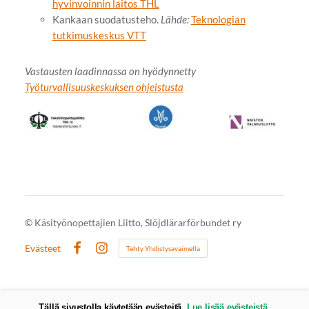
hyvinvoinnin laitos THL
Kankaan suodatusteho.
Lähde:
Teknologian
tutkimuskeskus VTT
Vastausten laadinnassa on hyödynnetty
Työturvallisuuskeskuksen ohjeistusta
©
Käsityönopettajien Liitto, Slöjdlärarförbundet ry
Evästeet
Tehty Yhdistysavaimella
Facebook
Instagram
Tällä sivustolla käytetään evästeitä.
Lue lisää evästeistä.