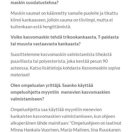
maskin suodatustehoa?
Maskin saumat on käännetty samalle puolelle ja tikattu
kiinni kankaaseen, jolloin sauma on tiiviimpi, mutta ei
kuitenkaan estä hengittämistä.
Voiko kasvomaskin tehdä trikookankaasta, T-paidasta
tai muusta vastaavasta kankaasta?
Suosittelemme kasvomaskin valmistamista tiheästä
puuvillasta tai polyesterista, joka kestää pesun 90
asteessa. Katso lisätietoja kohdasta
Kasvomaskiin sopiva
materiaali
Olen ompelualan yrittäjä. Saanko käyttää
ompeluohjetta myyntiin menevien kasvomaskien
valmistamiseen?
Ompeluohjetta saa käyttää myyntiin menevien
kankaisten kasvomaskien valmistamiseen, kun ohjeen
alkuperäinen lähde mainitaan: ”Ompeluohjeen on laatinut
Minna Hankala-Vuorinen, Marjo Malinen, Iina Ruuskanen