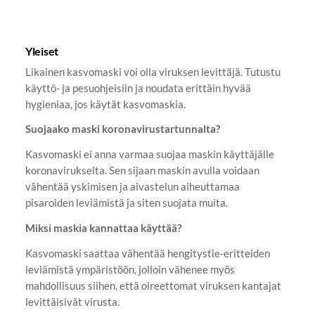
Yleiset
Likainen kasvomaski voi olla viruksen levittäjä. Tutustu
käyttö- ja pesuohjeisiin ja noudata erittäin hyvää
hygieniaa, jos käytät kasvomaskia.
Suojaako maski koronavirustartunnalta?
Kasvomaski ei anna varmaa suojaa maskin käyttäjälle
koronavirukselta. Sen sijaan maskin avulla voidaan
vähentää yskimisen ja aivastelun aiheuttamaa
pisaroiden leviämistä ja siten suojata muita.
Miksi maskia kannattaa käyttää?
Kasvomaski saattaa vähentää hengitystie-eritteiden
leviämistä ympäristöön, jolloin vähenee myös
mahdollisuus siihen, että oireettomat viruksen kantajat
levittäisivät virusta.